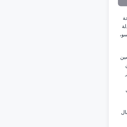
خة
ل في مبادلة
سو،
ين
ال