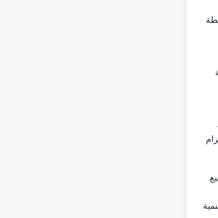
بطة
رام
يع
مية