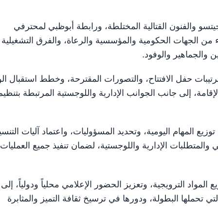
جيتسو والفنون القتالية المختلطة، ورابطة أبوظبي لمحترفي
اء من الجهات الحكومية والمؤسسية والرعاة، والفرق التشغيلية
ن والجماهير والوفود.
يبات حفل الافتتاح، والتصورات المقترحة، وخطط استقبال الو
إقامة، إلى جانب الجوانب الإدارية واللوجستية المرتبطة بتنظيم
وزيع المهام اليومية، وتحديد المسؤوليات، واعتماد آليات التنس
 والمتطلبات الإدارية واللوجستية، لضمان تنفيذ جميع العمليات
لمواد الترويجية، وتعزيز الحضور الإعلامي محلياً ودولياً، إلى
تي تحملها البطولة، ودورها في ترسيخ ثقافة التميز والمثابرة