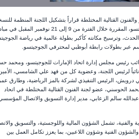
جوجيتسو والفنون القتالية المختلطة قراراً بتشكيل اللجنة المنظمة للنس
الثامنة عشرة من بطولة أبوظبي العالمية لمحترفي الجوجيتسو، المقررة خلال الفترة من 9 إلى 21 نوفمبر المقب
 الحدث، وترسيخ مكانته كأكبر بطولة عالمية في رياضة الجوجيت
سم عبر بطولات رابطة أبوظبي لمحترفي الجوجيتسو.
ائب رئيس مجلس إدارة اتحاد الإمارات للجوجيتسو، ومحمد حس
ائباً لرئيس اللجنة، وعضوية كل من فهد علي الشامسي، الأمين
مي درويش، الرئيس التنفيذي لشركة بالمز الرياضية، وطارق عمر
مد الحوسني، عضو لجنة الفنون القتالية المختلطة في اتحاد
 عبدالله سالم الزعابي، مدير إدارة التسويق والاتصال المؤسسي
ية والفنية، تشمل الشؤون المالية واللوجستية، والتسويق والاتص
شؤون الفنية وشؤون اللاعبين، بما يعزز تكامل العمل بين