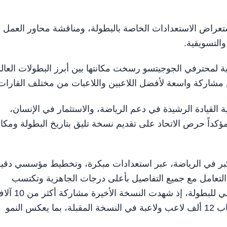
عراض الاستعدادات الخاصة بالبطولة، ومناقشة محاور العمل
والتسويقية.
 لمحترفي الجوجيتسو رسخت مكانتها بين أبرز البطولات العالم
من مشاركة واسعة لأفضل اللاعبين واللاعبات من مختلف القارات
 القيادة الرشيدة في دعم الرياضة، والاستثمار في الإنسان،
 مؤكداً حرص الاتحاد على تقديم نسخة تليق بتاريخ البطولة ومكانت
أكبر في الرياضة، عبر استعدادات مبكرة، وتخطيط مؤسسي دقي
لتعامل مع جميع التفاصيل بأعلى درجات الجاهزية وتكتسب
النسخة المقبلة أهمية خاصة في ظل الزخم العالمي المتنامي للبطولة، إذ شهدت النسخة 
لاعب ولاعبة من أكثر من 130 دولة، فيما نستهدف استقطاب 12 ألف لاعب ولاعبة في النسخة المقبلة، بما يعكس النمو