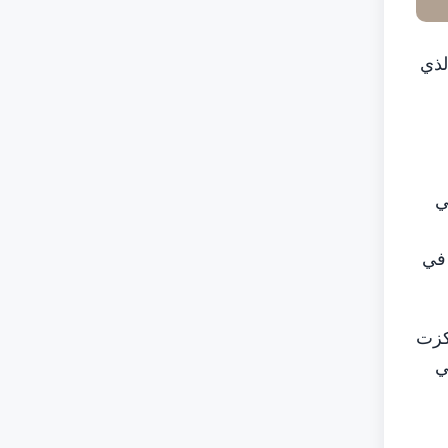
الذي
ي
 في
دريبية امتدت على مدى 6 أسابيع ركزت
ي