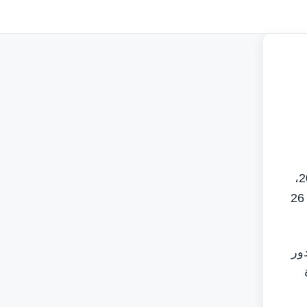
الفجيرة في 25 يونيو /وام/ تشهد انتخابات مجلس إدارة غرفة تجارة وصناعة الفجيرة للدورة السادسة عشرة 2026 – 2029،
التي تجرى يوم 2 يوليو المقبل، حراكاً لافتاً في أوساط مجتمع الأعمال، عقب اعتماد القائمة النهائية للمرشحين التي ضمت 26
ور