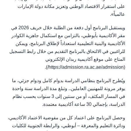
على استقرار الاقتصاد الوطني وتعزيز مكانة دولة الإمارات
عالمياً».
ويستقبل البرنامج أول دفعة من الطلبة خلال خريف 2026 في
مقر الأكاديمية بأبوظبي، بالتزامن مع استكمال جاهزية الكوادر
الأكاديمية والبنية التعليمية استعداداً لإطلاق البرنامج، ويمكن
للراغبين في الالتحاق بالبرنامج التقديم من خلال رابط التسجيل
المتاح على موقع أكاديمية ربدان الإلكتروني
(https://admission.ra.ac.ae/admission/).
ويُطرح البرنامج بنظامي الدراسة بدوام كامل ودوام جزئي، ما
يوفر مرونة للمهنيين العاملين.. وتبلغ مدة الدراسة سنة واحدة
في المسار المكثف، أو من سنتين إلى 3 سنوات بحسب نظام
الدراسة، بإجمالي 30 ساعة أكاديمية معتمدة.
وحصل البرنامج على اعتماد كل من مفوضية الاعتماد الأكاديمي،
ودائرة التعليم والمعرفة – أبوظبي، والرابطة الجنوبية للكليات