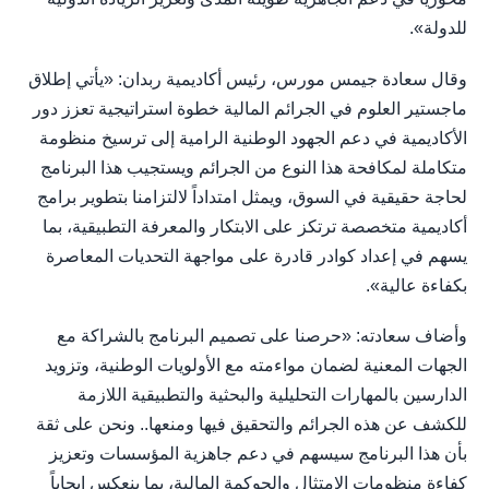
للدولة».
وقال سعادة جيمس مورس، رئيس أكاديمية ربدان: «يأتي إطلاق
ماجستير العلوم في الجرائم المالية خطوة استراتيجية تعزز دور
الأكاديمية في دعم الجهود الوطنية الرامية إلى ترسيخ منظومة
متكاملة لمكافحة هذا النوع من الجرائم ويستجيب هذا البرنامج
لحاجة حقيقية في السوق، ويمثل امتداداً لالتزامنا بتطوير برامج
أكاديمية متخصصة ترتكز على الابتكار والمعرفة التطبيقية، بما
يسهم في إعداد كوادر قادرة على مواجهة التحديات المعاصرة
بكفاءة عالية».
وأضاف سعادته: «حرصنا على تصميم البرنامج بالشراكة مع
الجهات المعنية لضمان مواءمته مع الأولويات الوطنية، وتزويد
الدارسين بالمهارات التحليلية والبحثية والتطبيقية اللازمة
للكشف عن هذه الجرائم والتحقيق فيها ومنعها.. ونحن على ثقة
بأن هذا البرنامج سيسهم في دعم جاهزية المؤسسات وتعزيز
كفاءة منظومات الامتثال والحوكمة المالية، بما ينعكس إيجاباً