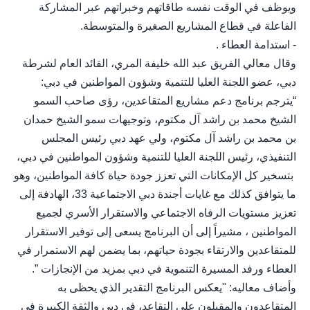
ويوظف في الوقت نفسه طاقاتهم وخبراتهم عبر المشاركة
الفاعلة في قطاع المشاريع الصغيرة والمتوسطة.
- استدامة العطاء .
وقال معالي الفريق عبد الله خليفة المري، القائد العام لشرطة
دبي، عضو اللجنة العليا للتنمية وشؤون المواطنين في دبي:
“يترجم برنامج دعم مشاريع المتقاعدين، رؤى صاحب السمو
الشيخ محمد بن راشد آل مكتوم، وتوجيهات سمو الشيخ حمدان
بن محمد بن راشد آل مكتوم، ولي عهد دبي رئيس المجلس
التنفيذي، رئيس اللجنة العليا للتنمية وشؤون المواطنين في دبي،
بتسخير كل الإمكانات التي تعزز جودة حياة كافة المواطنين، وهو
ما يتوافق كذلك مع غايات أجندة دبي الاجتماعية 33، الهادفة إلى
تعزيز مستويات الرفاه الاجتماعي والاستقرار الأسري لجميع
المواطنين ، مشيراً إلى أن البرنامج يسعى إلى توفير الاستقرار
للمتقاعدين والارتقاء بجودة حياتهم، بما يضمن لهم الاستمرار في
العطاء ورفد المسيرة التنموية في دبي بمزيد من الإنجازات ”.
وأضاف معاليه: "يعكس البرنامج التقدير الذي يحظى به
المتقاعدون والمقبلون على التقاعد، في دبي والثقة الكبيرة في