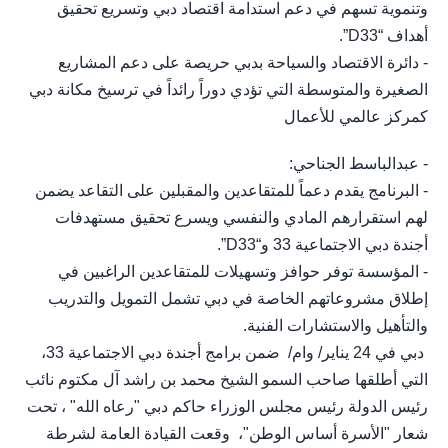
وتنموية تسهم في دعم استدامة اقتصاد دبي وتسريع تحقيق
أهداف “D33”.
- دائرة الاقتصاد والسياحة بدبي حريصة على دعم المشاريع
الصغيرة والمتوسطة التي تؤدي دوراً رائداً في ترسيخ مكانة دبي
كمركز عالمي للأعمال
- عبدالباسط الجناحي:
- البرنامج يقدم دعماً للمتقاعدين والمقبلين على التقاعد يضمن
لهم استقرارهم المادي والنفسي ويسرع تحقيق مستهدفات
أجندة دبي الاجتماعية 33 و“D33”.
- المؤسسة توفر حوافز وتسهيلات للمتقاعدين الراغبين في
إطلاق مشروعاتهم الخاصة في دبي تشمل التمويل والتدريب
والتأهيل والاستشارات الفنية.
دبي في 24 يناير/ وام/ ضمن برامج أجندة دبي الاجتماعية 33،
التي أطلقها صاحب السمو الشيخ محمد بن راشد آل مكتوم نائب
رئيس الدولة رئيس مجلس الوزراء حاكم دبي "رعاه الله" ، تحت
شعار "الأسرة أساس الوطن"، وقعت القيادة العامة لشرطة