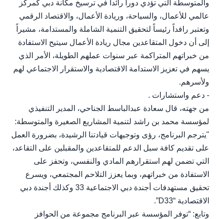
والمتوسطة التي تؤدي دوراً رائداً في ترسيخ مكانة دبي كمركز
عالمي للأعمال، والسياحة، وريادة الأعمال، والاقتصاد الرقمي
وتعتبر رافداً رئيساً لتحقيق التنمية الشاملة والمستدامة، مشيراً
إلى أن دخول المتقاعدين مجال ريادة الأعمال سيتيح الاستفادة
من خبراتهم المتراكمة عبر سنوات عملهم الطويلة، الأمر الذي
يسهم في تعزيز الاستدامة الاقتصادية والاستقرار الاجتماعي لهم
ولأسرهم.
- دعم واستشارات .
من جهته، قال سعادة عبدالباسط الجناحي، المدير التنفيذي
لمؤسسة محمد بن راشد لتنمية المشاريع الصغيرة والمتوسطة:
"يترجم البرنامج، رؤى وتوجيهات قيادتنا الرشيدة، بضرورة العمل
على تقديم كافة سبل الدعم للمتقاعدين والمقبلين على التقاعد،
التي تضمن لهم استقرارهم المادي والنفسي، وتحفز على
الاستفادة من خبراتهم، وبما يعزز التلاحم المجتمعي، ويسرع
تحقيق مستهدفات أجندة دبي الاجتماعية 33 وكذلك أجندة دبي
الاقتصادية “D33”.
وتابع: “توفر المؤسسة عبر البرنامج مجموعة من الحوافز