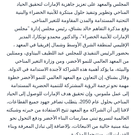
المجلس والمعهد على تعزيز جاهزية الإمارات لتحقيق الحياد
المناخي وتطوير وتنفيذ حلول مبتكرة للأبنية الخضراء والبنية
التحتية المستدامة والمدن المقاومة للتغير المناخي.
وقع مذكرة التفاهم خالد بشناق، رئيس مجلس إدارة "مجلس
الإمارات للأبنية الخضراء"، والدكتور محمدو تونكارا، المدير
الإقليمي لمنطقة الشرق الأوسط وشمال إفريقيا في المعهد ،
بحضور الرئيس التنفيذي للمجلس عبد اللطيف البيتاوي، وممثلين
من المعهد العالمي للنمو الأخضر، ومن وزارة التغير المناخي
والبيئة، ما يؤكد أهمية هذه الشراكة لأجندة الاستدامة في الدولة.
وقال بشناق، إن التعاون مع المعهد العالمي للنمو الأخضر خطوة
مهمة نحو ترجمة الرؤية المشتركة للتنمية الحضرية المستدامة
إلى عمل ملموس، وإن تحقيق هدف الإمارات للوصول إلى الحياد
المناخي بحلول عام 2050، يتطلب تضافر جهود جميع القطاعات،
لافتا إلى أن الشراكة مع المعهد تتيح الاستفادة من خبرته وشبكته
العالمية لتسريع تبني ممارسات البناء الأخضر ودفع التحول نحو
بيئة مبنية خالية من الانبعاثات، بإلاضافة إلى تبادل المعرفة وبناء
القدرات التي ستتيحها المذكرة.