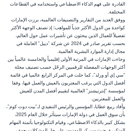
القادرة على فهم الذكاء الاصطناعي واستخدامه في القطاعات
المختلفة.
ووفق العديد من التقارير والتصنيفات العالمية، برزت الإمارات
كواحدة من الدول الأكثر جذباً للمواهب؛ إذ تصنف الوجهة الأكثر
تفضيلاً للعمال الذين يبحثون عن تأشيرات عمل حول العالم،
بحسب تقرير صادر في 2024 عن شركة "دييل" العاملة في
مجال إدارة الموارد البشرية العالمية.
وجاءت الإمارات في المرتبة الأولى إقليمياً والخامسة عالمياً بين
أكثر الوجهات المفضلة للرقميين الرحّل حسب تصنيف مجلة
"سي إي أو ورلد"، كما حلت في المركز الرابع عالميا في قائمة
أفضل الدول التي يرغب المغتربون بالعيش والعمل فيها، وفقا
لمؤسسة "إنترنيشنز" العالمية لتقييم أفضل المدن للعيش
والعمل للمغتربين.
وأفاد ربيع عطايا، المؤسس والرئيس التنفيذي لـ"بيت دوت كوم"،
بأن سوق العمل في دولة الإمارات سيتأثر خلال العام 2025،
بشكل كبير بالذكاء الاصطناعي، وقيام التكنولوجيا بأتمتة المهام
المتكررة، حيث سيركز المهنيون على حل المشكلات بعمق،