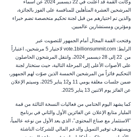
وكانت القمة قد أعلنت في 22 ديسمبر 2024 عن أسماء
المرشحين العشرة المتأهلين للمنافسة على الفوز بالجائزة،
والذين تم اختيارهم من قبل لجنة تحكيم متخصصة تضم خبراء
ومؤثرين ومستشارين عالميين.
وفتحت القمة المجال أمام الجمهور للتصويت عبر
الرابط: vote.1billionsummit.com لاختيار 5 مرشحين، اعتباراً
من 22 إلى 28 ديسمبر 2024، وانتقل المرشحون الحاصلون
على الأصوات الأعلى إلى المرحلة التالية، حيث ستختار لجنة
التحكيم فائزاً من المرشحين الخمسة الذين صوّت لهم الجمهور،
ضمن جلسات مغلقة يومي 11 و12 يناير 2025، وسيتم الإعلان
عن الفائز يوم الاثنين 13 يناير 2025.
كما يشهد اليوم الختامي من فعاليات النسخة الثالثة من قمة
المليار متابع الإعلان عن الفائزين الأول والثاني في برنامج
"الاستثمار مع صناع المحتوى"، الذي يعد الأول من نوعه عالمياً،
ويستهدف توفير التمويل والدعم المالي للشركات الناشئة