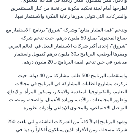
والأفراد ممن يمتلكون أفكارا ريادية في صناعة المحتوى،
لطرحها أمام لجنة تحكيم مكونة من نخبة من كبار المستثمرين
والشركات، التي تتولى بدورها رعاية الفكرة والاستثمار فيها.
وتدعم "قمة المليار متابع" وشركة "شروق" برنامج "الاستثمار مع
صناع المحتوى" بمبلغ 50 مليون درهم، حيث تدعم شركة
"شروق"، إحدى أكبر شركات الاستثمار البديل في العالم العربي
ومقرها أبوظبي، البرنامج بـ30 مليون درهم كتمويل واستثمار
مباشر، في حين تدعم القمة البرنامج بـ 20 مليون درهم.
واستقطب البرنامج 500 طلب مشاركة من 40 دولة، حيث
تركزت مشاريع الطلبات المشاركة في البرنامج في مجالات
التعليم، والتكنولوجيا المتقدمة والابتكار، وتمكين المرأة، والإبداع،
وتطوير المجتمعات، والأدب، وريادة الأعمال، والصحة، ومنصات
التواصل الاجتماعي، والمحتوى الإبداعي وأدوات تطويره.
وشهد البرنامج إقبالاً لافتاً من الشركات الناشئة والتي بلغت 250
شركة مسجلة، ومن الأفراد الذين يمتلكون أفكاراً ريادية في