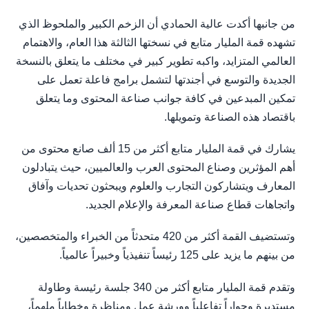
من جانبها أكدت عالية الحمادي أن الزخم الكبير والملحوظ الذي
تشهده قمة المليار متابع في نسختها الثالثة هذا العام، والاهتمام
العالمي المتزايد، واكبه تطوير كبير في مختلف ما يتعلق بالنسخة
الجديدة والتوسع في أجندتها لتشمل برامج فاعلة تعمل على
تمكين المبدعين في كافة جوانب صناعة المحتوى وما يتعلق
باقتصاد هذه الصناعة وتمويلها.
يشارك في قمة المليار متابع أكثر من 15 ألف صانع محتوى من
أهم المؤثرين وصناع المحتوى العرب والعالميين، حيث يتبادلون
المعارف ويتشاركون التجارب والعلوم ويبحثون تحديات وآفاق
واتجاهات قطاع صناعة المعرفة والإعلام الجديد.
وتستضيف القمة أكثر من 420 متحدثاً من الخبراء والمتخصصين،
من بينهم ما يزيد على 125 رئيساً تنفيذياً وخبيراً عالمياً.
وتقدم قمة المليار متابع أكثر من 340 جلسة رئيسة وطاولة
مستديرة وحواراً تفاعلياً وورشة عمل ومناظرة وخطاباً ملهماً،