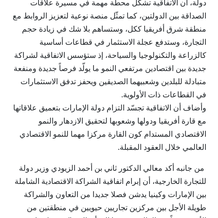
دولة، أن الاتفاقية تشكل محطة مهمة في مسيرة علاقات
الصداقة بين الدولتين، كما تمثّل منصة نوعية لتعزيز الروابط مع
منطقة شرق أفريقيا ككل، وستساهم بلا شك في زيادة حجم
التجارة، وستدفع عجلة الاستثمار في قطاعات أساسية
كالزراعة والتكنولوجيا والسياحة، إذ ستؤسس الاتفاقية لشراكة
جديدة بين اقتصادين مرتفعي النمو ما يولّد فرصاً جديدة ومنفعة
متبادلة للبلدين وشعبيهما الصديقين ويحفز تدفق الاستثمارات
في القطاعات ذات الأولوية.
وأضاف أن الاتفاقية تجسّد التزام دولة الإمارات بتعميق علاقاتها
مع قارة أفريقيا ودولها وشعوبها لتحقيق الازدهار والنمو
الاقتصادي المستدام كون القارة مركزا مهما للنمو الاقتصادي
العالمي خلال العقود المقبلة.
من جانبه أكد معالي الدكتور ثاني بن أحمد الزيودي وزير دولة
للتجارة الخارجية، أن إبرام اتفاقية الشراكة الاقتصادية الشاملة
بين الإمارات وكينيا يدشن فصلا جديدا من التعاون والشراكة
طويلة الأجل بين مركزين تجاريين حيويين في منطقتين من