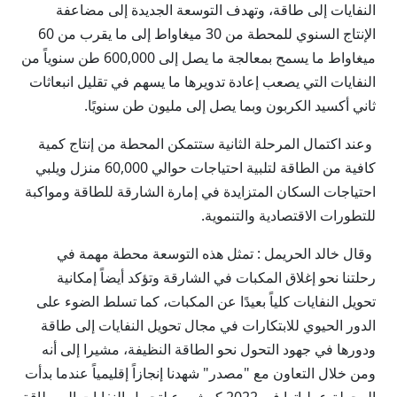
النفايات إلى طاقة، وتهدف التوسعة الجديدة إلى مضاعفة
الإنتاج السنوي للمحطة من 30 ميغاواط إلى ما يقرب من 60
ميغاواط ما يسمح بمعالجة ما يصل إلى 600,000 طن سنوياً من
النفايات التي يصعب إعادة تدويرها ما يسهم في تقليل انبعاثات
ثاني أكسيد الكربون وبما يصل إلى مليون طن سنويًا.
وعند اكتمال المرحلة الثانية ستتمكن المحطة من إنتاج كمية
كافية من الطاقة لتلبية احتياجات حوالي 60,000 منزل ويلبي
احتياجات السكان المتزايدة في إمارة الشارقة للطاقة ومواكبة
للتطورات الاقتصادية والتنموية.
وقال خالد الحريمل : تمثل هذه التوسعة محطة مهمة في
رحلتنا نحو إغلاق المكبات في الشارقة وتؤكد أيضاً إمكانية
تحويل النفايات كلياً بعيدًا عن المكبات، كما تسلط الضوء على
الدور الحيوي للابتكارات في مجال تحويل النفايات إلى طاقة
ودورها في جهود التحول نحو الطاقة النظيفة، مشيرا إلى أنه
ومن خلال التعاون مع "مصدر" شهدنا إنجازاً إقليمياً عندما بدأت