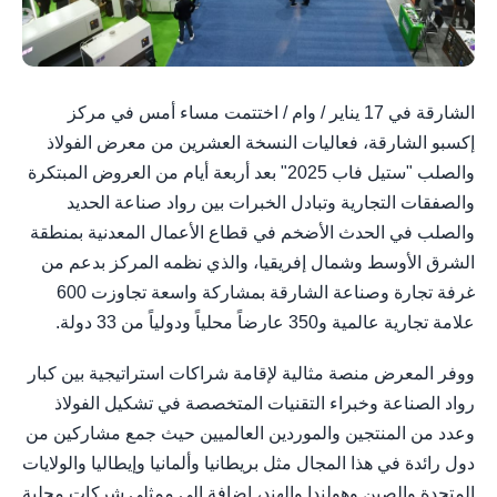
الشارقة في 17 يناير / وام / اختتمت مساء أمس في مركز
إكسبو الشارقة، فعاليات النسخة العشرين من معرض الفولاذ
والصلب "ستيل فاب 2025" بعد أربعة أيام من العروض المبتكرة
والصفقات التجارية وتبادل الخبرات بين رواد صناعة الحديد
والصلب في الحدث الأضخم في قطاع الأعمال المعدنية بمنطقة
الشرق الأوسط وشمال إفريقيا، والذي نظمه المركز بدعم من
غرفة تجارة وصناعة الشارقة بمشاركة واسعة تجاوزت 600
علامة تجارية عالمية و350 عارضاً محلياً ودولياً من 33 دولة.
ووفر المعرض منصة مثالية لإقامة شراكات استراتيجية بين كبار
رواد الصناعة وخبراء التقنيات المتخصصة في تشكيل الفولاذ
وعدد من المنتجين والموردين العالميين حيث جمع مشاركين من
دول رائدة في هذا المجال مثل بريطانيا وألمانيا وإيطاليا والولايات
المتحدة والصين وهولندا والهند، إضافة إلى ممثلي شركات محلية