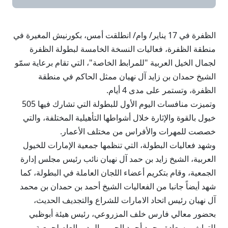
الظفرة في 17 يناير/ وام/ انطلقت أمس، بكورنيش المغيرة في
منطقة الظفرة، فعاليات النسخة الخامسة لبطولة الظفرة
لجمال الخيل العربية "للمرابط الخاصة"، التي تقام برعاية سمّو
الشيخ حمدان بن زايد آل نهيان ممثل الحاكم في منطقة
الظفرة، وتستمر على مدى 4 أيام.
وتميزت منافسات اليوم الأول للبطولة التي تشارك فيها 505
خيول بالقوة والإثارة خلال أشواطها التأهيلية المختلفة، والتي
خصصت للمهرات والأفراس من مختلف الأعمار.
وشهد فعاليات البطولة، التي تنظمها جمعية الإمارات للخيول
العربية، الشيخ زايد بن حمد آل نهيان نائب رئيس مجلس إدارة
الجمعية، وقام بتكريم أعضاء اللجان العاملة في البطولة، كما
شهد أيضاً جانبا من الفعاليات الشيخ أحمد بن حمدان بن محمد
آل نهيان رئيس اتحاد الامارات للشراع والتجديف الحديث،
بحضور معالي فارس خلف المزروعي، رئيس هيئة أبوظبي
للتراث، وسعادة محمد أحمد الحربي المدير العام لجمعية