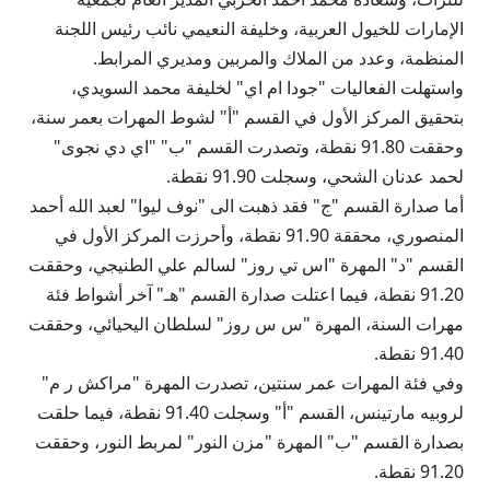
الإمارات للخيول العربية، وخليفة النعيمي نائب رئيس اللجنة
المنظمة، وعدد من الملاك والمربين ومديري المرابط.
واستهلت الفعاليات "جودا ام اي" لخليفة محمد السويدي،
بتحقيق المركز الأول في القسم "أ" لشوط المهرات بعمر سنة،
وحققت 91.80 نقطة، وتصدرت القسم "ب" "اي دي نجوى"
لحمد عدنان الشحي، وسجلت 91.90 نقطة.
أما صدارة القسم "ج" فقد ذهبت الى "نوف ليوا" لعبد الله أحمد
المنصوري، محققة 91.90 نقطة، وأحرزت المركز الأول في
القسم "د" المهرة "اس تي روز" لسالم علي الطنيجي، وحققت
91.20 نقطة، فيما اعتلت صدارة القسم "هـ" آخر أشواط فئة
مهرات السنة، المهرة "س س روز" لسلطان اليحيائي، وحققت
91.40 نقطة.
وفي فئة المهرات عمر سنتين، تصدرت المهرة "مراكش ر م"
لروبيه مارتينس، القسم "أ" وسجلت 91.40 نقطة، فيما حلقت
بصدارة القسم "ب" المهرة "مزن النور" لمربط النور، وحققت
91.20 نقطة.