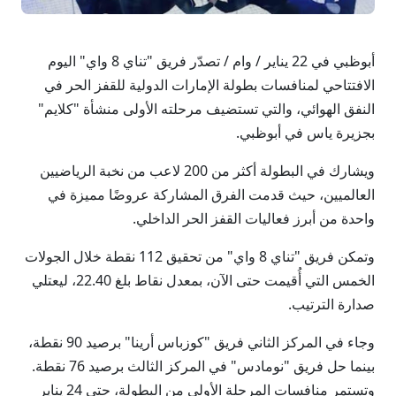
أبوظبي في 22 يناير / وام / تصدّر فريق "تناي 8 واي" اليوم
الافتتاحي لمنافسات بطولة الإمارات الدولية للقفز الحر في
النفق الهوائي، والتي تستضيف مرحلته الأولى منشأة "كلايم"
بجزيرة ياس في أبوظبي.
ويشارك في البطولة أكثر من 200 لاعب من نخبة الرياضيين
العالميين، حيث قدمت الفرق المشاركة عروضًا مميزة في
واحدة من أبرز فعاليات القفز الحر الداخلي.
وتمكن فريق "تناي 8 واي" من تحقيق 112 نقطة خلال الجولات
الخمس التي أُقيمت حتى الآن، بمعدل نقاط بلغ 22.40، ليعتلي
صدارة الترتيب.
وجاء في المركز الثاني فريق "كوزباس أرينا" برصيد 90 نقطة،
بينما حل فريق "نومادس" في المركز الثالث برصيد 76 نقطة.
وتستمر منافسات المرحلة الأولى من البطولة، حتى 24 يناير