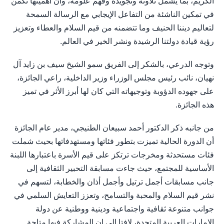
الكريم، بما يشمل تلاوته وتجويده وفهم علومه، وأن أهميتها تكمن
في تمكين الناشئة من التفاعل الإيجابي مع الرسالة السمحة
لتعاليم ديننا الحنيف وما تتضمنه من قيم السلام والعطاء وتعزيز
رؤية قيادة دولتنا الرشيدة ونشر الخير في العالم.
وتوجه الدرعي، بالشكر إلى الفريق سمو الشيخ سيف بن زايد آل
نهيان، نائب رئيس مجلس الوزراء وزير الداخلية، راعي الجائزة،
على جهوده الدؤوبة وتوجيهاته التي كان لها أبرز الأثر في تميز
هذه الجائزة.
من جانبه ذكر الدكتور أحمد سبيعان الطنيجي، مدير عام الجائزة
أن الدورة الحالية تميزت بتطور فئاتها ومستهدفاتها بحيث شملت
فئات مستحدثة ومخرجات ترتكز على قيم الأسرة باعتبارها اللبنة
الأساسية للمجتمع، حيث جاءت مسابقة التحبير الثقافية إلى
جانب مسابقات أجمل ترتيل وأجمل أذان والخطابة، لتسهم في
نشر قيم السلام والمحبة والتسامح، وتعزز التعايش السلمي في
جوانب متنوعة ثقافية واجتماعية ودينية ووطنية عن دولة
الإمارات العربية المتحدة، لافتا إلى ان المشاركة فيها متاحة