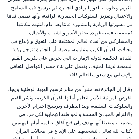
الكريم وعلومه، الدور الريادي للجائزة في ترسيخ قيم التسامح
والاعتدال وتعزيز السلوكيات الحضارية الراقية، وأنها تمضي قدمًا
في مسيرتها الريادية والمتميزة عامًا بعد عام، لتثبت مكانتها
كمنصة تنافسية فريدة تحفز الأسر والشباب والأجيال،
والمشاركين من أنحاء العالم المختلفة على التفوق والإبداع في
مجالات القرآن الكريم وعلومه، مضيفا أن الجائزة تترجم رؤية
القيادة الحكيمة لدولة الإمارات التي تحرص على تكريس القيم
السمحة لديننا الحنيف، وتعمل على بناء جسور التواصل الثقافي
والإنساني مع شعوب العالم كافة.
وقال إن الجائزة تعد منبراً من منابر ترسيخ الهوية الوطنية وإيجاد
الفرص المواتية للأسر لتعليم أبنائها القرآن الكريم، ونشر القيم
والسلوكيات السليمة، ونبذ التطرف وترسيخ احترام الآخرين
والالتزام بالمبادئ الحسنة والمواطنة الإيجابية لكل فرد في
مجتمعه، مضيفا أنها تهدف إلى فتح آفاق عالمية أمام المهتمين
بكتاب الله تعالى، لتشجيعهم على الإبداع في مجالات القرآن