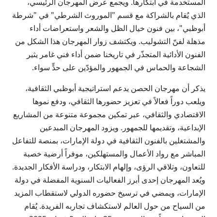
المستخدمة في ابتكارها. ويجمع عرض المهرجان الرئيسي،
الذي يُقام بالشراكة مع قسم "الموروث الشرطي" في "شرطة
أبوظبي"، بين فنون خيال الظل والشعر واستعراضات أداء
مذهلة لفنّ التشوليب. ويكتشف زوار المهرجان هذا الشكل من
الفنون الأدائية المتجذّر في تاريخنا ضمن أداء فني غامر يثير
الشجاعة والحماس في الجمهور والمؤدّين على حدٍّ سواء.
يذكر أن مهرجان الحصن يدعم استراتيجية أبوظبي الثقافية،
ويلعب دوراً فعالاً في تعزيز حضورها الثقافي، ودفع نموها
الاقتصادي والثقافي، عبر تمكين مجموعة متنوعة من المشاريع
الإبداعية، وتقديمها للجمهور. ويزود المهرجان المبدعين
والمشتغلين بالفنون الثقافية في دولة الإمارات، بمنصة للتفاعل
المباشر مع رواد الأعمال والمستهلكين، موفراً أرضية خصبة
للتعاون، وتلاقي الرؤى، وإلهام الابتكار، ودراسة الأفكار الجديدة.
ويُعد المهرجان إحدى أبرز الفعاليات السنوية المفضلة في دولة
الإمارات، ويمضي في ترسيخ حضوره الدولي لاستقطاب المزيد
من السياح من حول العالم لاستكشاف تجاربه الفريدة. يُقام