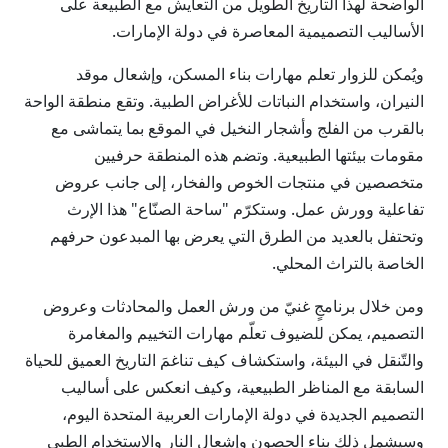
الواضحة لهذا التاريخ الطويل من التعايش مع الطبيعة على
الأساليب التصميمية المعاصرة في دولة الإمارات.
ويُمكن للزوار تعلم مهارات بناء المسكن، وإشعال موقد
النيران، واستخدام النباتات للأغراض الطبية. وتقع منطقة الواحة
بالقرب من الفلج وأشجار النخيل في الموقع بما يتماشى مع
مقومات بيئتها الطبيعية. وتضم هذه المنطقة حرفيين
متخصصين في منتجات الخوص والفخار، إلى جانب عروض
تفاعلية وورش عمل. وستكرّم "ساحة الصنّاع" هذا الإرث
وتحتفل بالعديد من الطرق التي يعرض بها المبدعون حرفهم
الخاصة بالتراث المحلي.
ومن خلال برنامجٍ غنيّ من ورش العمل والمحادثات وعروض
التصميم، يمكن للضيوف تعلّم مهارات التخييم والمغامرة
والتّنقل في البيئة، واستكشاف كيف تناغمَ التاريخ العميق للحياة
السابقة مع المناظر الطبيعية، وكيف انعكس على أساليب
التصميم الجديدة في دولة الإمارات العربية المتحدة اليوم،
وسيشمل ذلك بناء الحصون وإشعال النار والاستخدام الطبي