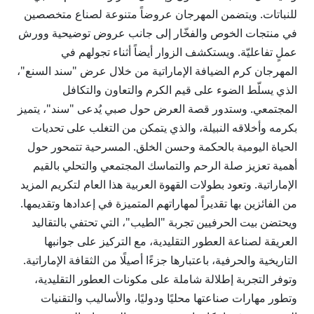
للنباتات. ويتضمن المهرجان عروضاً متنوعة لصناع متخصصين
في منتجات الخوص والفخّار إلى جانب عروض توضيحية وورش
عملٍ تفاعليّة. ويستكشف الزوار أيضاً أثناء تجولهم في
المهرجان كرم الضيافة الإماراتية من خلال عرض "سند السنع"،
الذي يسلّط الضوء على قيم الكرم والتعاون والتكافل
المجتمعي. وستدور قصة العرض حول صبي يُدعى "سند"، يتميز
بكرمه وأخلاقه النبيلة، والذي يتمكن من التغلب على تحديات
الحياة اليومية بالحكمة وحسن الخلق. المسرحية تتمحور حول
أهمية تعزيز صلة الرحم والتماسك المجتمعي والتحلي بالقيم
الإماراتية. وتعود بطولات القهوة العربية هذا العام لتكريم المزيد
من الفائزين بها تقديراً لمهاراتهم المتميزة في إعدادها وتقديمها.
ويحتضن بيت الحرفيين تجربة "الطيب"، التي تحتفي بالتقاليد
العريقة لصناعة العطور التقليدية، مع التركيز على جوانبها
التاريخية والحرفية، باعتبارها جزءًا أصيلًا من الثقافة الإماراتية.
وتوفر التجربة إطلالة شاملة على مكونات العطور التقليدية،
وتطور مهارات صناعتها محليًا ودوليًا، والأساليب والتقنيات