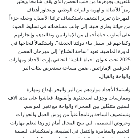
للتعريف بجوهرها من قلب الحصن الذي يقف شامخاً ويعتبر
رمزاً للأصالة والهوية والتراث الوطني. وتتجاوز أهداف
المهرجان تعزيز الشغف باستكشاف تراثنا الأصيل، وجعله جزءاً
من حياتنا بطرق فنية، إلى جانب مساهماته في تسليط الضوء
على أسلوب حياة أجيال من الإماراتيين وتقاليدهم وإنجازاتهم
وكفاحهم في سبيل بناء دولتنا الحديثة". واستكمالاً لنجاحها في
الدورة الماضية، تعود "ساحة الصُناع" إلى مهرجان الحصن
2025 تحت عنوان "حياة البادية" لتحتفي بإرث الأجداد ومهارات
الحرفيين الإماراتيين، ضمن مساحة تستعرض بيئات البر
والواحة والقيال.
واستمدّ الأجداد مواردهم من البر والبحر بإبداع ومهارة
وممارسات وحِرَف استحدثوها وأتقنوها، فعاشوا على مدى آلاف
السنين متنقّلين بين الصحراء والواحة مع تغير المواسم.
وتستضيف الساحة برنامجاً غنياً من وِرَش العمل والحوارات
وعروض التصميم، التي تتيح المجال أمام زوارها لتعلم مهارات
التخييم والمغامرة والتنقل في الطبيعة، واستكشاف البصمة