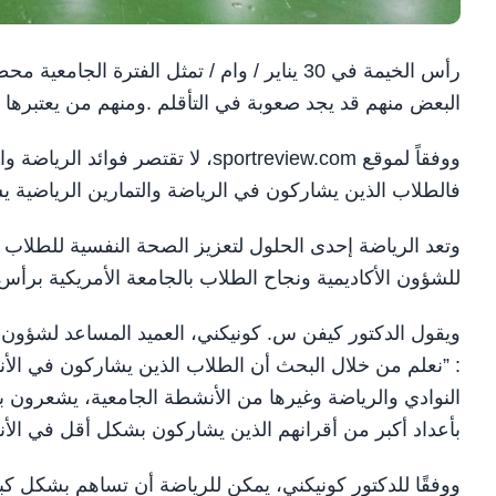
‎رأس الخيمة في 30 يناير / وام / تمثل الفترة 
البعض منهم قد يجد صعوبة في التأقلم .ومنهم من يعتبرها فتر
ووفقاً لموقع sportreview.com، لا ت
فالطلاب الذين يشاركون في الرياضة والتمارين الرياضية يشه
وتعد الرياضة إحدى الحلول لتعزيز الصحة النفسية للطلاب 
للشؤون الأكاديمية ونجاح الطلاب بالجامعة الأمريكية برأس
ويقول الدكتور كيفن س. كونيكني، العميد المساعد لشؤون 
: ”نعلم من خلال البحث أن الطلاب الذين يشاركون في الأ
النوادي والرياضة وغيرها من الأنشطة الجامعية، يشعرون 
بأعداد أكبر من أقرانهم الذين يشاركون بشكل أقل في الأ
ووفقًا للدكتور كونيكني، يمكن للرياضة أن تساهم بشكل ك