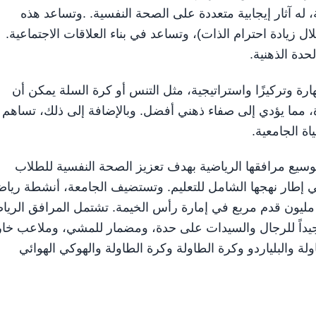
 له آثار إيجابية متعددة على الصحة النفسية. .وتساعد هذه
ل زيادة احترام الذات)، وتساعد في بناء العلاقات الاجتماعية.
حدة الذهنية.
ة وتركيزًا واستراتيجية، مثل التنس أو كرة السلة يمكن أن
 مما يؤدي إلى صفاء ذهني أفضل. وبالإضافة إلى ذلك، تساهم
اة الجامعية.
وسيع مرافقها الرياضية بهدف تعزيز الصحة النفسية للطلاب
ي إطار نهجها الشامل للتعليم. وتستضيف الجامعة، أنشطة رياض
تنوعة في حرمها الجامعي الجذاب الذي تبلغ مساحته 1.3 مليون قدم مربع في إمارة رأس الخيمة. تشتمل المرافق الر
جيداً للرجال والسيدات على حدة، ومضمار للمشي، وملاعب خار
ة والبلياردو وكرة الطاولة وكرة الطاولة والهوكي الهوائي