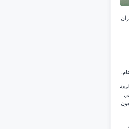
يرأن
ام.
معة
في
جون