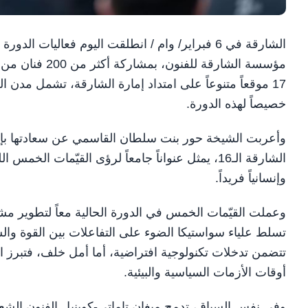
خصيصاً لهذه الدورة.
وأعربت الشيخة حور بنت سلطان القاسمي عن سعادتها بإطلاق
الشارقة الـ16، يمثل عنواناً جامعاً لرؤى القيّمات ا
وإنسانياً فريداً.
وعملت القيّمات الخمس في الدورة الحالية معاً لتطوير م
تسلط علياء سواستيكا الضوء على التفاعلات بين القوة وا
تتضمن تدخلات تكنولوجية افتراضية، أما أمل خلف، فتبرز ا
أوقات الأزمات السياسية والبيئية.
وفي نفس السياق، تدمج ميغان تاماتي-كوينيل الفنون الشعري