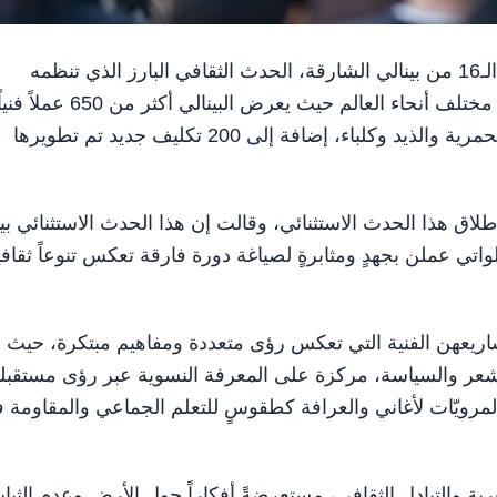
الشارقة في 6 فبراير/ وام / انطلقت اليوم فعاليات الدورة الـ16 من بينالي الشارقة، الحدث الثقافي البارز الذي تنظمه
مؤسسة الشارقة للفنون، بمشاركة أكثر من 200 فنان من مختلف أنحاء العالم حيث يع
17 موقعاً متنوعاً على امتداد إمارة الشارقة، تشمل مدن الحمرية والذيد وكلباء، إضافة إلى 200 تكليف جديد تم تطويرها
 هذا الحدث الاستثنائي، وقالت إن هذا الحدث الاستثنائي بين
لخمس اللواتي عملن بجهدٍ ومثابرةٍ لصياغة دورة فارقة تعكس تنوعاً ثقافيا
شاريعهن الفنية التي تعكس رؤى متعددة ومفاهيم مبتكرة، حيث
لشعر والسياسة، مركزة على المعرفة النسوية عبر رؤى مستقبلي
لمرويّات لأغاني والعرافة كطقوسٍ للتعلم الجماعي والمقاومة 
ة والتبادل الثقافي، مستعرضةً أفكاراً حول الأرض وعدم الثبا