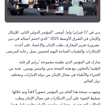
دبي في 17 فبراير/ وام/ أوصى "المؤتمر الدولي الثاني للإبتكار
والإنتان في الشرق الأوسط 2025 “ الذي اختتم أعماله في دبي
بضرورة تعزيز المعارف بطب الإنتان والإعتماد على أحدث
الإبتكارات والتقنيات المتاحة اليوم لتحسين سبل رعاية المرضى.
شارك في المؤتمر الذي نظمته مجموعة "برايم للرعاية
الطبية"بالتعاون مع هيئة الصحة بدبي واستمر يومين، نخبة من
الخبراء والأطباء في مجال الإنتان من دولة الإمارات ومختلف
دول العالم.
وشهدت نسخة هذا العام من المؤتمر حضوراً لافتاً وتم خلالها
تسليط الضوء على أبرز الابتكارات في مجال الإنتان وطب
الحالات الحرجة عبر حوارات ملهمة وكلمات هامة تناول فيها