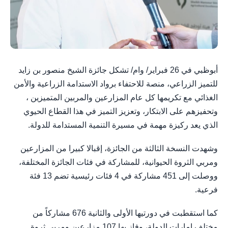
أبوظبي في 26 فبراير/ وام/ تشكل جائزة الشيخ منصور بن زايد
للتميز الزراعي، منصة للاحتفاء برواد الاستدامة الزراعية والأمن
الغذائي مع تكريمها كل عام المزارعين والمربين المتميزين ،
وتحفيزهم على الابتكار، وتعزيز التميز في هذا القطاع الحيوي
الذي يعد ركيزة مهمة في مسيرة التنمية المستدامة للدولة.
وشهدت النسخة الثالثة من الجائزة، إقبالا كبيرا من المزارعين
ومربي الثروة الحيوانية، للمشاركة في فئات الجائزة المختلفة،
ووصلت إلى 451 مشاركة في 4 فئات رئيسية تضم 13 فئة
فرعية.
كما استقطبت في دورتيها الأولى والثانية 676 مشاركاً من
مختلف إمارات الدولة، وفاز بها 107 مزارعين ومربي ثروة