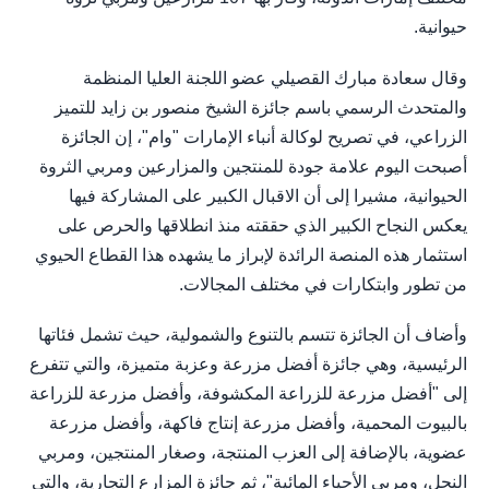
حيوانية.
وقال سعادة مبارك القصيلي عضو اللجنة العليا المنظمة
والمتحدث الرسمي باسم جائزة الشيخ منصور بن زايد للتميز
الزراعي، في تصريح لوكالة أنباء الإمارات "وام"، إن الجائزة
أصبحت اليوم علامة جودة للمنتجين والمزارعين ومربي الثروة
الحيوانية، مشيرا إلى أن الاقبال الكبير على المشاركة فيها
يعكس النجاح الكبير الذي حققته منذ انطلاقها والحرص على
استثمار هذه المنصة الرائدة لإبراز ما يشهده هذا القطاع الحيوي
من تطور وابتكارات في مختلف المجالات.
وأضاف أن الجائزة تتسم بالتنوع والشمولية، حيث تشمل فئاتها
الرئيسية، وهي جائزة أفضل مزرعة وعزبة متميزة، والتي تتفرع
إلى "أفضل مزرعة للزراعة المكشوفة، وأفضل مزرعة للزراعة
بالبيوت المحمية، وأفضل مزرعة إنتاج فاكهة، وأفضل مزرعة
عضوية، بالإضافة إلى العزب المنتجة، وصغار المنتجين، ومربي
النحل، ومربي الأحياء المائية"، ثم جائزة المزارع التجارية، والتي