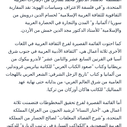
المتحدة، و"في فلسفة الاعتراف وسياسات الهوية: نقد المقاربة
الثقافوية للثقافة العربية الإسلامية" لحسام الدين درويش من
سوريا / ألمانيا، و" المدن والتجارة في الحضارة العربية
والإسلامية" للأستاذ الدكتور مجد الدين خمش من الأردن.
كما احتوت القائمة القصيرة لفرع الثقافة العربية في اللغات
الأخرى ثلاثة أعمال هي، "الثقافة الأدبية العربية في جنوب شرق
آسيا في القرنين السابع عشر والثامن عشر" لأندرو بيكوك من
بريطانيا وكتاب "صعود الكتاب العربي" للكاتبة بياتريس غروندلير،
من ألمانيا و كتاب "تاريخ الزجل الشرقي: الشعر العربي باللهجات
العامية من شرق العالم العربي- من بداياته حتى نهاية عهد
المماليك" للكاتب هاكان أوزكان من تركيا.
أما القائمة القصيرة لفرع تحقيق المخطوطات فتضمنت ثلاثة
أعمال هي، “أخبار النساء” لرشيد الخيون من العراق/ المملكة
المتحدة، و"شرح القصائد المعلقات" لصالح الجسار من المملكة
العربية السعودية، و"الكواكب السيارة في ترتيب الزيارة" للدكتور