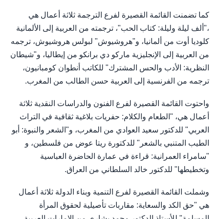
كما تضمنت القائمة القصيرة لفرع الترجمة ثلاثة أعمال هي
،"ألف ليلة وليلة: كتاب الحب"، ترجمته من العربية إلى الألمانية
كلوديا أوت من ألمانيا، و"هروشيوش" لبولس هروشيوش، ترجمه
من العربية إلى الإنجليزية ماركو دي برانكو من إيطاليا، و"شيطان
النظرية: الأدب والحس المشترك" للكاتب أنطوان كومبانيون،
ترجمه من الفرنسية إلى العربية حسن الطالب من المغرب.
واحتوت القائمة القصيرة لفرع الفنون والدراسات النقدية ثلاثة
أعمال هي، "الطعام والكلام: حفريات بلاغية ثقافية في التراث
العربي" للدكتور سعيد العوادي من المغرب، و"الشعر والنبوة: أبو
الطيب المتنبي بالشعر" للدكتورة ريتا عوض من فلسطين، و
"سامراء العمرانية: قراءة في عمارة الحاضرة العباسية
وتخطيطها" للدكتور خالد السلطاني من العراق.
وشملت القائمة القصيرة لفرع التنمية وبناء الدولة ثلاثة أعمال
هي "حق الكد والسعاية: مقاربات تأصيلية لحقوق المرأة
المسلمة" للأستاذ الدكتور محمد بشاري من الإمارات العربية