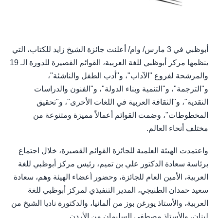
أبوظبي في 3 مارس/ وام/ أعلنت جائزة الشيخ زايد للكتاب، التي
ينظمها مركز أبوظبي للغة العربية، القوائم القصيرة للدورة الـ 19
والمرشحة لفروع "الآداب"، و"أدب الطفل والناشئة"،
و"الترجمة"، و"التنمية وبناء الدولة"، و"الفنون والدراسات
النقدية"، و"الثقافة العربية في اللغات الأخرى"، و"تحقيق
المخطوطات"، وضمت القوائم أعمالاً مميزة ومتنوعة من
مختلف أنحاء العالم.
واعتمدت الهيئة العلمية للجائزة القوائم القصيرة، خلال اجتماع
برئاسة سعادة الدكتور علي بن تميم، رئيس مركز أبوظبي للغة
العربية، الأمين العام للجائزة، وحضور أعضاء الهيئة وهم، سعادة
سعيد حمدان الطنيجي، المدير التنفيذي لمركز أبوظبي للغة
العربية، والأستاذ يورغن بوز من ألمانيا، والدكتورة ناديا الشيخ من
لبنان، والأستاذ مصطفى السليمان من الأردن.