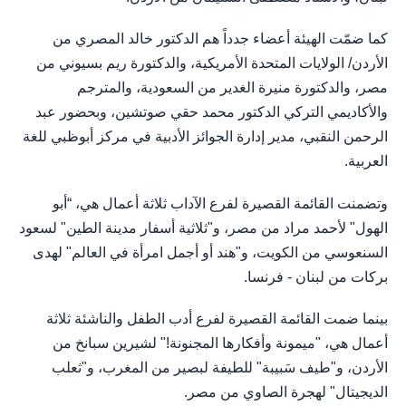
كما ضمّت الهيئة أعضاء جدداً هم الدكتور خالد المصري من
الأردن/ الولايات المتحدة الأمريكية، والدكتورة ريم بسيوني من
مصر، والدكتورة منيرة الغدير من السعودية، والمترجم
والأكاديمي التركي الدكتور محمد حقي صوتشين، وبحضور عبد
الرحمن النقبي، مدير إدارة الجوائز الأدبية في مركز أبوظبي للغة
العربية.
وتضمنت القائمة القصيرة لفرع الآداب ثلاثة أعمال هي، “أبو
الهول" لأحمد مراد من مصر، و"ثلاثية أسفار مدينة الطين" لسعود
السنعوسي من الكويت، و"هند أو أجمل امرأة في العالم" لهدى
بركات من لبنان - فرنسا.
بينما ضمت القائمة القصيرة لفرع أدب الطفل والناشئة ثلاثة
أعمال هي، "ميمونة وأفكارها المجنونة!" لشيرين سبانخ من
الأردن، و"طيف سَبيبة" للطيفة لبصير من المغرب، و"ثعلب
الديجيتال" لهجرة الصاوي من مصر.