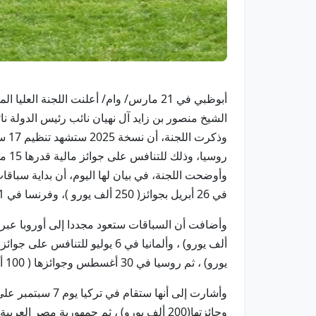
الشيخ منصور بن زايد آل نهيان نائب رئيس الدولة 
روسيا، وذلك للتنافس على جوائز مالية قدرها 15 مليون درهم، لتصبح هي الأكبر والأغلى في تاريخ سباقات الخيول العربية في العالم.
في 26 أبريل بجوائز( 250 ألف يورو )، وفرنسا في 11 مايو 2025 وجائزتها (350 ألف يورو)، ثم تنتقل إلى الولايات المتحدة الأمريكية يوم 17 مايو وجائزتها ( 200 ألف دولار).
يورو) ، ثم روسيا في 30 أغسطس وجوائزها ( 100 ألف دولار) ، وبلجيكا في 2 سبتمبر على جوائز قدرها (200 ألف يورو).