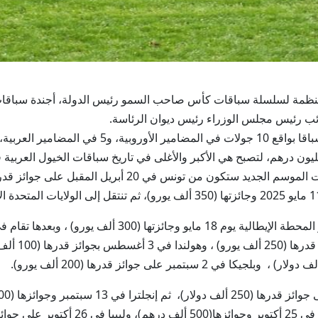
نائب رئيس مجلس الوزراء رئيس ديوان الرئاسة.
وذكرت اللجنة، أن نسخة 2025 ستشهد تنظيم 17 سباقا 
وجائزتها(200 ألف يورو) ، ثم جمهورية مصر ا