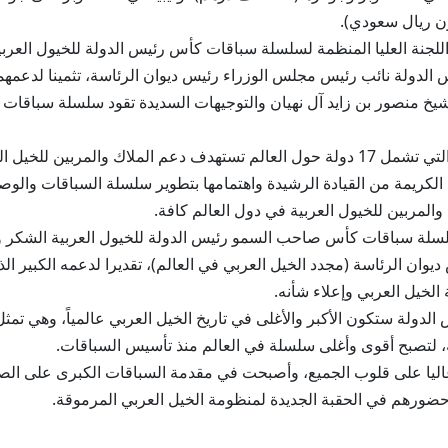
نة العليا المنظمة لسلسلة سباقات كأس رئيس الدولة للخيول العربية ال
 الدولة نائب رئيس مجلس الوزراء رئيس ديوان الرئاسة، تثمينا لدعمهم
الشيخ منصور بن زايد آل نهيان والتوجيهات السديدة تقود سلسلة سباقات
وقال إن أجندة سباقات الكأس الغالية لعام 2025، التي تشمل 17 دولة حول العالم تستهدف دعم 
ة الكريمة من القيادة الرشيدة واهتمامها بتطوير سلسلة السباقات والوصو
والمربين للخيول العربية في دول العالم كافة.
لة سباقات كأس صاحب السمو رئيس الدولة للخيول العربية الشكر وال
ان الرئاسة (مجدد الخيل العربي في العالم)، تقديرا لدعمه الكبير الذي
 الخيل العربي وإعلاء شأنه.
لسمو رئيس الدولة ستكون الأكبر والأغلى في تاريخ الخيل العربي عالمياً، وهي
ة، لتصبح أقوى وأغلى سلسلة في العالم منذ تأسيس السباقات.
ليا على قلوب الجميع، وأصبحت في مقدمة السباقات الكبرى على الصعي
 حضورهم في الحقبة الجديدة لمنظومة الخيل العربي المرموقة.