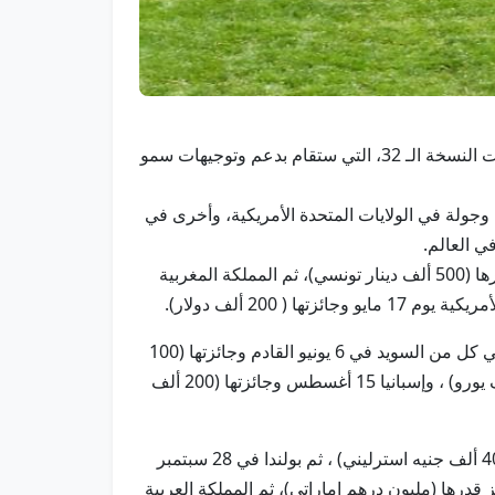
أبوظبي في 21 مارس/ وام/ أعلنت اللجنة العليا المنظمة لسلسلة سباقات كأس صاحب السمو رئيس الدولة، أجندة سباقات النسخة الـ 32، التي ستقام بدعم وتوجيهات سمو
بواقع 10 جولات في المضامير الأوروبية، و5 في المضامير العربية، وجولة في الولايات المتحدة الأمريكية، وأخرى في
وأوضحت اللجنة، في بيان لها اليوم، أن بداية سباقات الموسم الجديد ستكون من تونس في 20 أبريل المقبل على جوائز قدرها (500 ألف دينار تونسي)، ثم المملكة المغربية
وأضافت أن السباقات ستعود مجددا إلى أوروبا عبر المحطة الإيطالية يوم 18 مايو وجائزتها (300 ألف يورو) ، وبعدها تقام في كل من السويد في 6 يونيو القادم وجائزتها (100
ألف يورو) ، وألمانيا في 6 يوليو للتنافس على جوائز قدرها (250 ألف يورو) ، وهولندا في 3 أغسطس بجوائز قدرها (100 ألف يورو) ، وإسبانيا 15 أغسطس وجائزتها (200 ألف
وأشارت إلى أنها ستقام في تركيا يوم 7 سبتمبر على جوائز قدرها (250 ألف دولار)، ثم إنجلترا في 13 سبتمبر وجوائزها (400 ألف جنيه استرليني) ، ثم بولندا في 28 سبتمبر
لعربية في 25 أكتوبر وجوائزها(500 ألف درهم)، وليبيا في 26 أكتوبر على جوائز قدرها (مليون درهم إماراتي)، ثم المملكة العربية