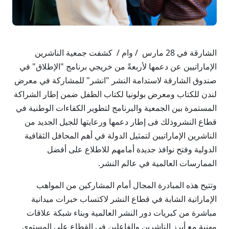
الشارقة في 28 مارس / وام / كشفت جمعية الناشرين
الإماراتيين عن دعمها لأربعةً من خريجي برنامج "الإطلاق" في
صندوق الشارقة لاستدامة النشر "انشر" للمشاركة في معرض
لندن للكتاب ومعرض بولونيا لكتاب الطفل ضمن إطار الشراكة
المستمرة بين الجمعية والبرنامج لتطوير الكفاءات الوطنية في
قطاع النشروذلك فى إطار دعمها ورعايتها للجيل الجديد من
الناشرين الإماراتيين لتمثيل الدولة في أهم المحافل الثقافية
الدولية وفتح نوافذ جديدة أمامهم للاطلاع على أفضل
الممارسات العالمية في عالم النشر.
وتتيح هذه المبادرة المجال أمام المشاركين من المواهب
الإماراتية الشابة في قطاع النشر لاكتساب خبرات ميدانية
مباشرة من كبريات دور النشر العالمية وبناء شبكة علاقات
مهنية مع أبرز الناشرين والفاعلين في القطاع على المستوى