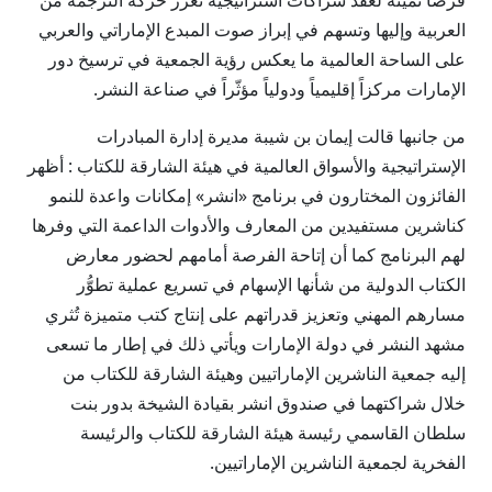
فرصاً ثمينةً لعقد شراكات استراتيجية تعزّز حركة الترجمة من
العربية وإليها وتسهم في إبراز صوت المبدع الإماراتي والعربي
على الساحة العالمية ما يعكس رؤية الجمعية في ترسيخ دور
الإمارات مركزاً إقليمياً ودولياً مؤثّراً في صناعة النشر.
من جانبها قالت إيمان بن شيبة مديرة إدارة المبادرات
الإستراتيجية والأسواق العالمية في هيئة الشارقة للكتاب : أظهر
الفائزون المختارون في برنامج «انشر» إمكانات واعدة للنمو
كناشرين مستفيدين من المعارف والأدوات الداعمة التي وفرها
لهم البرنامج كما أن إتاحة الفرصة أمامهم لحضور معارض
الكتاب الدولية من شأنها الإسهام في تسريع عملية تطوُّر
مسارهم المهني وتعزيز قدراتهم على إنتاج كتب متميزة تُثري
مشهد النشر في دولة الإمارات ويأتي ذلك في إطار ما تسعى
إليه جمعية الناشرين الإماراتيين وهيئة الشارقة للكتاب من
خلال شراكتهما في صندوق انشر بقيادة الشيخة بدور بنت
سلطان القاسمي رئيسة هيئة الشارقة للكتاب والرئيسة
الفخرية لجمعية الناشرين الإماراتيين.