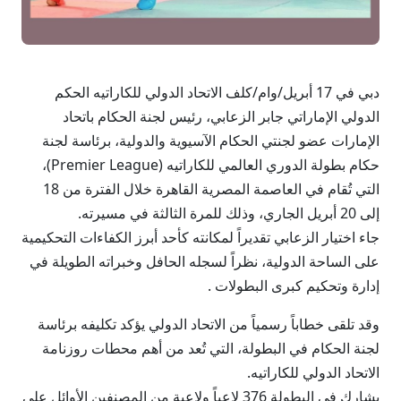
دبي في 17 أبريل/وام/كلف الاتحاد الدولي للكاراتيه الحكم
الدولي الإماراتي جابر الزعابي، رئيس لجنة الحكام باتحاد
الإمارات عضو لجنتي الحكام الآسيوية والدولية، برئاسة لجنة
حكام بطولة الدوري العالمي للكاراتيه (Premier League)،
التي تُقام في العاصمة المصرية القاهرة خلال الفترة من 18
إلى 20 أبريل الجاري، وذلك للمرة الثالثة في مسيرته.
جاء اختيار الزعابي تقديراً لمكانته كأحد أبرز الكفاءات التحكيمية
على الساحة الدولية، نظراً لسجله الحافل وخبراته الطويلة في
إدارة وتحكيم كبرى البطولات .
وقد تلقى خطاباً رسمياً من الاتحاد الدولي يؤكد تكليفه برئاسة
لجنة الحكام في البطولة، التي تُعد من أهم محطات روزنامة
الاتحاد الدولي للكاراتيه.
يشارك في البطولة 376 لاعباً ولاعبة من المصنفين الأوائل على