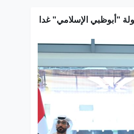
طولة "أبوظبي الإسلامي" غدا