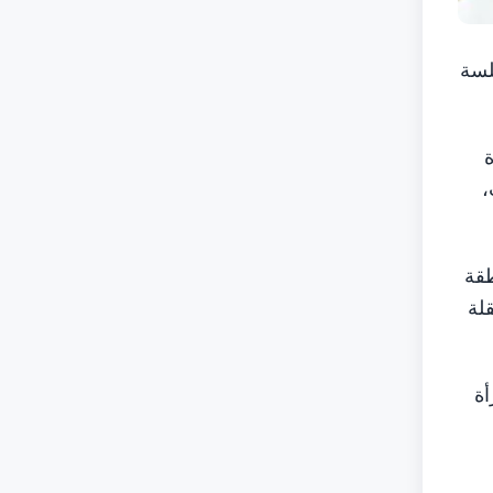
جلسة
ة
،
طقة
لة
أة