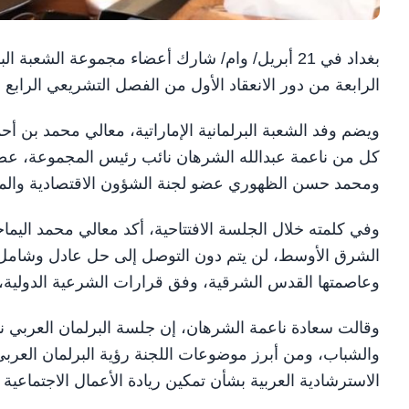
بغداد في 21 أبريل/ وام/ شارك أعضاء مجموعة الشع
الرابعة من دور الانعقاد الأول من الفصل التشريعي الرابع 
ويضم وفد الشعبة البرلمانية الإماراتية، معالي محمد بن أ
كل من ناعمة عبدالله الشرهان نائب رئيس المجموعة، عضو ل
ومحمد حسن الظهوري عضو لجنة الشؤون الاقتصادية والمال
وفي كلمته خلال الجلسة الافتتاحية، أكد معالي محمد اليم
الشرق الأوسط، لن يتم دون التوصل إلى حل عادل وشامل لل
وعاصمتها القدس الشرقية، وفق قرارات الشرعية الدولية، وا
وقالت سعادة ناعمة الشرهان، إن جلسة البرلمان العربي ناق
والشباب، ومن أبرز موضوعات اللجنة رؤية البرلمان العربي 
الاسترشادية العربية بشأن تمكين ريادة الأعمال الاجتماعية 