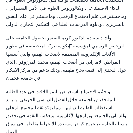
استحدثت الجامعة تخصصات نوعية مثل بكالوريوس العلوم في
الذكاء الاصطناعي، وبكالوريوس العلوم في الأمن السيبراني ،
وماجستير في علم الاجتماع الرقمي ، وماجستير في علم النفس
السريري ، ودبلوم الدراسات العليا في التحكيم التجاري الدولي.
وأشاد سعادة الدكتور كريم الصغير بحصول الجامعة على
الترخيص الرسمي لمؤسسة "إيكو سفير"، المتخصصة في تطوير
الألعاب الإلكترونية المصممة لأصحاب الهمم، والتي أسسها
المواطن الإماراتي من أصحاب الهمم، محمد المرزوقي، الذي
حول التحدي إلى قصة نجاح ملهمة، وذلك بدعم من مركز الابتكار
في جامعة عجمان.
واختُتم الاجتماع باستعراض النمو اللافت في عدد الطلبة
الملتحقين بالجامعة خلال الفصل الدراسي الخريفي، وتزايد
استقطاب الطلبة الدوليين، مما يؤكد ثقة المجتمع المحلي
والدولي بالجامعة وبرامجها الأكاديمية، ويعكس التقدم في تحقيق
رسالة الجامعة بتخريج كوادر مستعدة للانخراط بفاعلية في سوق
العمل.