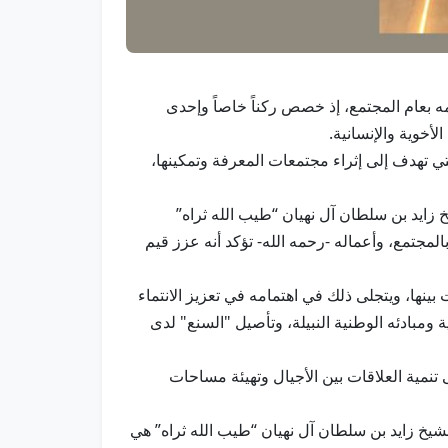
/ وام / أكد الأرشيف والمكتبة الوطنية خلال مشاركته في معرض أبوظبي الدولي للكتاب 2025 اهتمامه بعام المجتمع، إذ خصص ركناً خاصاً وإحدى
أخوية والإنسانية.
والمكتبة الوطنية التي تهدف إلى إثراء مجتمعات المعرفة وتمكينها،
 زايد بن سلطان آل نهيان “طيب الله ثراه”
مجتمع، وأعماله -رحمه الله- تؤكد أنه عزز قيم
ينها، ويتجلى ذلك في اهتمامه في تعزيز الانتماء
 ومبادئه الوطنية النبيلة، وتأصيل "السنع" لدى
تنمية العلاقات بين الأجيال وتهيئة مساحات
شيخ زايد بن سلطان آل نهيان “طيب الله ثراه” هي