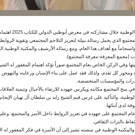
أبوظبي في 28 أبريل 
مع الذي يحمل رسالة نبيلة لتعزيز التلاحم المجتمعي وتقوية الروابط ال
أتي هذا الاهتمام بالتزامن مع عام المجتمع 2025 وانسجاماً مع أهداف هذا العام، ومع رسالة الأرشيف 
 وفي الركن الخاص بعام المجتمع صوراً تؤكد اهتمام المغفور له الشيخ
محور كل تقدم، ولذلك فقد عمل على بناء الإنسان ورعايته والنهوض بال
مبادرات والمؤسسات المتخصصة.
منح المجتمع مكانته ويكرس جهوده للارتقاء بالأجيال وتنمية العلاقات ب
لوطنية، والتأكيد على غرس قيم الشيخ زايد بن سلطان آل نهيان الإيجابية
قة لدى أبنائها.
ام المجتمع على جهوده في تعزيز الروابط داخل الأسر والمجتمع، وعلى 
فاظ بالتراث الثقافي.
والمكتبة الوطنية في منصته تشير إلى أن الأسرة في فكر المغفور له ال