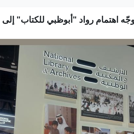
جّه اهتمام رواد "أبوظبي للكتاب" إلى 