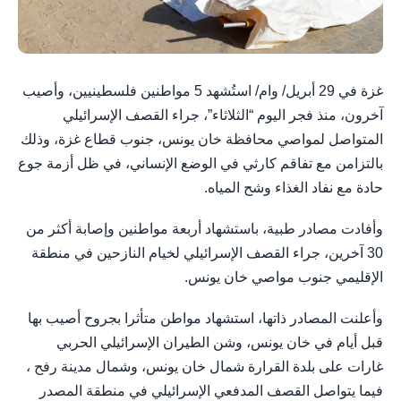
غزة في 29 أبريل/ وام/ استُشهد 5 مواطنين فلسطينيين، وأصيب
آخرون، منذ فجر اليوم “الثلاثاء”، جراء القصف الإسرائيلي
المتواصل لمواصي محافظة خان يونس، جنوب قطاع غزة، وذلك
بالتزامن مع تفاقم كارثي في الوضع الإنساني، في ظل أزمة جوع
حادة مع نفاد الغذاء وشح المياه.
وأفادت مصادر طبية، باستشهاد أربعة مواطنين وإصابة أكثر من
30 آخرين، جراء القصف الإسرائيلي لخيام النازحين في منطقة
الإقليمي جنوب مواصي خان يونس.
وأعلنت المصادر ذاتها، استشهاد مواطن متأثرا بجروح أصيب بها
قبل أيام في خان يونس، وشن الطيران الإسرائيلي الحربي
غارات على بلدة القرارة شمال خان يونس، وشمال مدينة رفح ،
فيما يتواصل القصف المدفعي الإسرائيلي في منطقة المصدر