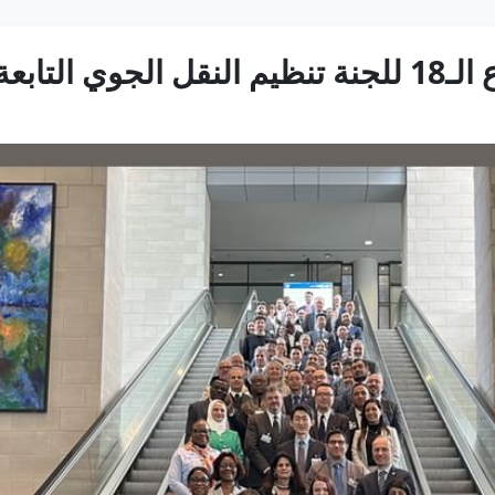
ي مونتريال