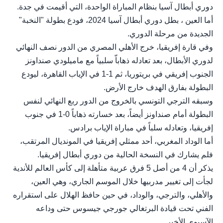
دوري أبطال آسيا بنظام المباراة الواحدة، التي أقيمت في جدة.
أما العين ، بطل دوري أبطال آسيا 2024، فودع بطولة "النخبة"
الجديدة من مرحلة الدوري.
وفي قارة إفريقيا، خرج الأهلي المصري من الدور نصف النهائي
لدوري الأبطال، بعد تعادله ذهاباّ سلبياً مع ماميلودي صنداونز
الجنوب إفريقي في بريتوريا، ثم 1-1 في الإياب القاهرة، ليودع
البطولة بفارق الهدف خارج الأرض.
وسبقه الترجي التونسي بالخروج من الدور ربع النهائي لنفس
البطولة أمام صنداونز أيضاً، بعد خسارته ذهاباً 0-1 في جنوب
إفريقيا، وتعادله سلباً في مباراة الإياب برادس.
أما الوداد المغربي، أحد ممثلي إفريقيا في المونديال المرتقب،
فلم يشارك في النسخة الحالية من دوري أبطال إفريقيا.
يذكر أن 4 من أصل 5 فرق عربية متأهلة إلى كأس العالم للأندية
لجأت إلى تغيير مدربيها خلال الموسم الجاري، وهي العين،
والأهلي، والترجي، والوداد، في حين حافظ الهلال على استقراره
الفني تحت قيادة البرتغالي جورجي جيسوس حتى وداعه
الآسيوي الأخير.