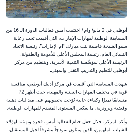
أبوظبي في 2 مايو/ وام / اختتمت أمس فعاليات الدورة الـ 16 من
المسابقة الوطنية لمهارات الإمارات، التي أقيمت تحت رعاية
سمو الشيخة فاطمة بنت مبارك، “أم الإمارات”، رئيسة الاتحاد
النسائي العام، رئيسة المجلس الأعلى للأمومة والطفولة،
الرئيسة الأعلى لمؤسَّسة التنمية الأسرية، وبتنظيم من مركز
أبوظبي للتعليم والتدريب التقني والمهني.
شهدت المسابقة التي أقيمت في مركز أدنيك أبوظبي، منافسة
قوية في مختلف المهارات التقنية والمهنية، حيث أظهر 72
متسابقًا تميزًا وكفاءة عالية تُوّجت بحصولهم على ميداليات ذهبية
وفضية وبرونزية، ما يعكس المستوى المتقدم للمهارات الوطنية.
وأكد المركز، خلال حفل ختام الفعالية أمس، فخره وتهنئته لهؤلاء
الشباب الملهمين، الذين يمثلون نموذجاً مشرفاً لجيل المستقبل،