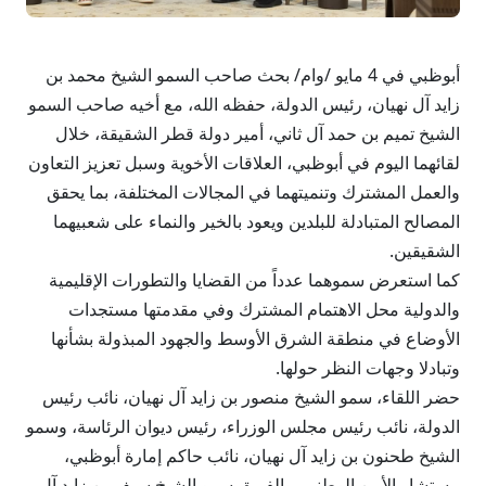
أبوظبي في 4 مايو /وام/ بحث صاحب السمو الشيخ محمد بن
زايد آل نهيان، رئيس الدولة، حفظه الله، مع أخيه صاحب السمو
الشيخ تميم بن حمد آل ثاني، أمير دولة قطر الشقيقة، خلال
لقائهما اليوم في أبوظبي، العلاقات الأخوية وسبل تعزيز التعاون
والعمل المشترك وتنميتهما في المجالات المختلفة، بما يحقق
المصالح المتبادلة للبلدين ويعود بالخير والنماء على شعبيهما
الشقيقين.
كما استعرض سموهما عدداً من القضايا والتطورات الإقليمية
والدولية محل الاهتمام المشترك وفي مقدمتها مستجدات
الأوضاع في منطقة الشرق الأوسط والجهود المبذولة بشأنها
وتبادلا وجهات النظر حولها.
حضر اللقاء، سمو الشيخ منصور بن زايد آل نهيان، نائب رئيس
الدولة، نائب رئيس مجلس الوزراء، رئيس ديوان الرئاسة، وسمو
الشيخ طحنون بن زايد آل نهيان، نائب حاكم إمارة أبوظبي،
مستشار الأمن الوطني، والفريق سمو الشيخ سيف بن زايد آل