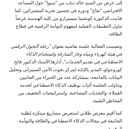
إلى عرض من السيد خالد ذياب من "سيوا" حول المساعد
الافتراضي "نفاع" ودوره في تحسين تجربة المشتركين. كما
قدّمت الدكتورة كونشيتا سيميرارو من كلية الهندسة عرضاً
تناول التطبيقات العملية لمفهوم التوأمة الرقمية في قطاع
الطاقة.
وتضمنت الفعالية جلسة نقاشية بعنوان
"رحلة التحول الرقمي
في هيئة كهرباء ومياه وغاز الشارقة واستخدام الذكاء
الاصطناعي في تقديم الخدمات"
, أدارها الأستاذ الدكتور فاتح
كوروجولو، المدير بالإنابة لمركز بحوث الأمن السيبراني وتحليل
البيانات بالجامعة، بمشاركة عدد من الخبراء من الجانبين.
وتناولت الجلسة آليات توظيف الذكاء الاصطناعي لخدمة
العملاء، والتحديات المصاحبة، واستراتيجيات التخفيف من
المخاطر التقنية.
كما أقيم معرض طلابي استعرض مشاريع مبتكرة لطلبة
الجامعة في مجالات الذكاء الاصطناعي والطاقة والتوأمة
الرقمية.