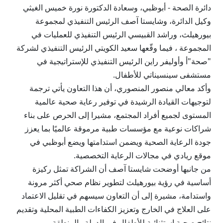
دائرة الصحة - أبوظبي، وسعادة الدكتورة نورة خميس الغيثي
وكيل الدائرة، وشايستا آصف الرئيس التنفيذي لمجموعة
بيورهيلث، وراشد القبيسي الرئيس التنفيذي للعمليات في
المجموعة ، فيما وقّعها سعيد الكويتي الرئيس التنفيذي لشركة
"صحة"أ وأوليفر راين الرئيس التنفيذي للإستراتيجية في
مستشفى سينسيناتي للأطفال.
وأكد معالي منصور المنصوري، أن هذا التعاون يأتي ترجمة
لتوجيهات القيادة الرشيدة في توفير رعاية صحية عالمية
المستوى لجميع أفراد المجتمع، مشيرا إلى الحرص على بناء
شراكات نوعية مع مؤسسات طبية مرموقة عالميًا بما يعزز
جودة الرعاية الصحية ويضمن استدامتها ويضع أبوظبي في
موقع ريادي في مجالات الرعاية التخصصية.
من جانبها أوضحت شايستا آصف أن الشراكة تمثل ركيزة
أساسية في رؤية بيورهيلث لتطوير نظام صحي أكثر مرونة
واستدامة، مشيرة إلى أن التعاون سيسهم في تقليل الاعتماد
على العلاج في الخارج وتعزيز الكفاءات الطبية المحلية وتقديم
نتائج صحية استثنائية للأطفال في الدولة والمنطقة.