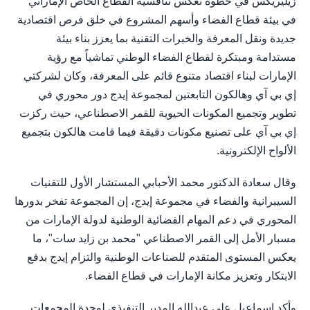
زيليريكس في خطوة تعكس تنافسية القطاع الخاص الإماراتي
في بيئة قطاع الفضاء وأسهم المشروع في خلق فرص اقتصادية
جديدة ونقل المعرفة والخبرات التقنية بما يعزز بناء بيئة
مستدامة ومبتكرة لقطاع الفضاء الوطني تماشياً مع رؤية
الإمارات لبناء اقتصاد متنوع قائم على المعرفة، وكان لشركتي
إي بي آي وهالكون التابعتين لمجموعة إيدج دور محوري في
تطوير وتجميع المكونات الحيوية للقمر الاصطناعي، حيث ركزت
إي بي آي على تصنيع مكونات دقيقة فيما قامت هالكون بتجميع
الألواح الإلكترونية.
وقال سعادة الدكتور محمد الأحبابي المستشار الأول للتقنيات
السيبرانية والفضاء في مجموعة إيدج، إن المجموعة تفخر بدورها
المحوري في دعم المهام الفضائية الوطنية لدولة الإمارات من
مسبار الأمل إلى القمر الاصطناعي "محمد بن زايد سات"، ما
يعكس المستوى المتقدم للصناعات الوطنية والتزام إيدج بدفع
الابتكار وتعزيز مكانة الإمارات في قطاع الفضاء.
وأكد إسماعيل علي عبدالله المدير التنفيذي لوحدة المجمعات