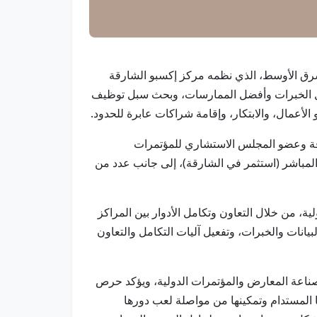
م / استضافت إمارة الشارقة أعمال مؤتمر أعضاء جمعية مراكز التجارة العالمية (WTCA) في الشرق الأوسط، الذي نظمه مركز إكسبو الشارقة
راتيجي وتبادل الخبرات وأفضل الممارسات، وبحث سبل توظيف
لأعمال، والابتكار، وإقامة شراكات عابرة للحدود.
رقة وعضو المجلس الاستشاري للمؤتمرات
 المباشر (استثمر في الشارقة)، إلى جانب عدد من
لية، من خلال التعاون وتكامل الأدوار بين المراكز
نات والخبرات، وتفعيل آليات التكامل والتعاون
ة صناعة المعارض والمؤتمرات الدولية، ويؤكد حرص
ا المستدام وتمكينها من مواصلة لعب دورها