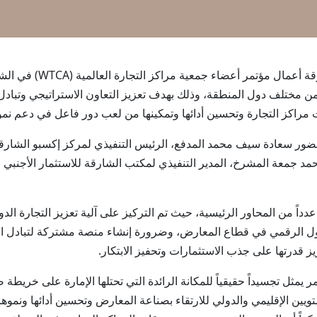
الشارقة في 18 مايو / وا
ن 18 مركز تجارة عالمياً من مختلف دول المنطقة، وذلك بهدف تعزيز التعاون الاست
 مراكز التجارة وتحسين أدائها وتمكينها من لعب دور فاعل في دعم نمو ا
بحضور سعادة سيف محمد المدفع، الرئيس التنفيذي لمركز إكسبو الشا
محمد جمعة المشرخ، المدير التنفيذي لمكتب الشارقة للاستثمار الأجنبي
دداً من المحاور الرئيسية، حيث تم التركيز على آلية تعزيز التجارة الدو
ل الرقمي في قطاع المعارض، وضرورة إنشاء منصة مشتركة لتبادل البيا
ز قدرتها على جذب الاستثمارات وتحفيز الابتكار.
 يمثل تجسيداً حقيقياً للمكانة الرائدة التي تحتلها الإمارة على خريط
يين الإقليمي والدولي للارتقاء بصناعة المعارض وتحسين أدائها ونموه