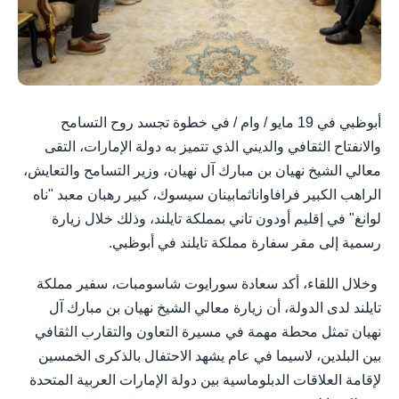
أبوظبي في 19 مايو / وام / في خطوة تجسد روح التسامح
والانفتاح الثقافي والديني الذي تتميز به دولة الإمارات، التقى
معالي الشيخ نهيان بن مبارك آل نهيان، وزير التسامح والتعايش،
الراهب الكبير فرافاواناثمابينان سيسوك، كبير رهبان معبد "ناه
لوانغ" في إقليم أودون تاني بمملكة تايلند، وذلك خلال زيارة
رسمية إلى مقر سفارة مملكة تايلند في أبوظبي.
وخلال اللقاء، أكد سعادة سورايوت شاسومبات، سفير مملكة
تايلند لدى الدولة، أن زيارة معالي الشيخ نهيان بن مبارك آل
نهيان تمثل محطة مهمة في مسيرة التعاون والتقارب الثقافي
بين البلدين، لاسيما في عام يشهد الاحتفال بالذكرى الخمسين
لإقامة العلاقات الدبلوماسية بين دولة الإمارات العربية المتحدة