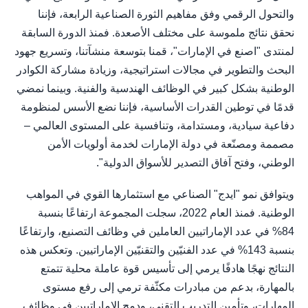
والتحول الرقمي وفق مفاهيم الثورة الصناعية الرابعة، فإننا
نحقق نتائج ملموسة على مختلف الأصعدة. فمنذ الدورة السابقة
لمنتدى "اصنع في الإمارات"، قمنا بتوسعة منشآتنا، وتسريع جهود
البحث والتطوير في مجالات استراتيجية، وزيادة مشاركة الكوادر
الوطنية بشكل كبير في الوظائف الهندسية والفنية. وبينما نمضي
قدمًا في توطين القدرات الأساسية، فإننا نضع الأسس لمنظومة
دفاعية سيادية، ومستدامة، وتنافسية على المستوى العالمي –
مصممة ومصنّعة في دولة الإمارات لخدمة أولويات الأمن
الوطني، وفتح آفاق التصدير للأسواق الدولية".
ويتوافق نمو "ايدج" الصناعي مع استثمارها القوي في المواهب
الوطنية. فمنذ العام 2022، سجلت المجموعة ارتفاعًا بنسبة
84% في عدد الإماراتيين العاملين في وظائف التصنيع، وارتفاعًا
بنسبة 143% في عدد الفنيّين والتقنيّين الإماراتيين. وتعكس هذه
النتائج نهجًا هادفًا يرمي إلى تأسيس قوة عاملة محلية تتمتع
بالمهارة، بدعم من مبادرات مكثّفة ترمي إلى رفع مستوى
المهارات، وتأمين التدريب التقني، ودمج الإماراتيين في وظائف