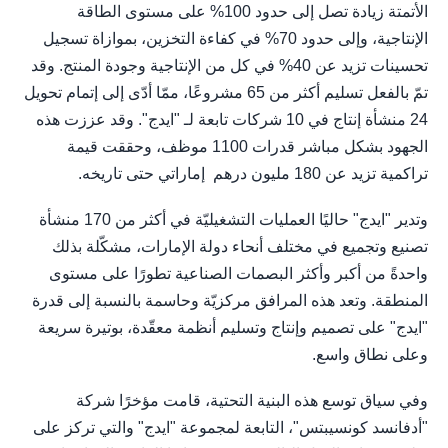
الأتمتة زيادة تصل إلى حدود 100% على مستوى الطاقة
الإنتاجية، وإلى حدود 70% في كفاءة التخزين، بموازاة تسجيل
تحسينات تزيد عن 40% في كل من الإنتاجية وجودة المنتج. وقد
تمّ بالفعل تسليم أكثر من 65 مشروعًا، ممّا أدّى إلى إتمام تحويل
24 منشأة إنتاج في 10 شركات تابعة لـ "ايدج". وقد عززت هذه
الجهود بشكل مباشر قدرات 1100 موظف، وحققت قيمة
تراكمية تزيد عن 180 مليون درهم إماراتي حتى تاريخه.
وتدير "ايدج" حاليًا العمليات التشغيليّة في أكثر من 170 منشأة
تصنيع وتجميع في مختلف أنحاء دولة الإمارات، مشكّلة بذلك
واحدةً من أكبر وأكثر البصمات الصناعية تطورًا على مستوى
المنطقة. وتعد هذه المرافق مركزيّة وحاسمة بالنسبة إلى قدرة
"ايدج" على تصميم وإنتاج وتسليم أنظمة معقّدة، بوتيرة سريعة
وعلى نطاق واسع.
وفي سياق توسع هذه البنية التحتية، قامت مؤخرًا شركة
"أدفانسد كونسيبتس"، التابعة لمجموعة "ايدج" والتي تركز على