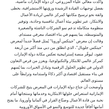
وأكدت معالي علياء المزروعي، أن دولة الإمارات ماضية،
بفضل توجيهات القيادة الرشيدة ورؤيتها الاستشرافية، بخطى
واثقة نحو ترسيخ مكانتها كمركز عالمي لريادة الأعمال
والابتكار، عبر تطوير بيئة أعمال تنافسية وجاذبة، وتوفير
منظومة متكاملة تدعم نمو الشركات الناشئة والصغيرة
والمتوسطة، بما يسهم في بناء اقتصاد معرفي مستدام.
وقالت إن معرض "جيتكس أوروبا" يُمثل فصلاً جديداً لمعرض
"جيتكس جلوبال"، الذي انطلق من دبي منذ أكثر من أربعة
عقود، ليوفّر منصة إستراتيجية تعكس مكانة دولة الإمارات
كمركز عالمي للابتكار والتكنولوجيا، ويعزز من فرص التعاون
الدولي في تطوير الحلول الرقمية وتبادل الخبرات، بما يُسهم
في بناء مستقبل اقتصادي أكثر ذكاءً واستدامة وترابطاً على
مستوى العالم.
وأوضحت أن جناح دولة الإمارات في المعرض يتيح للشركات
الإماراتية استعراض حلولها الابتكارية وخدماتها ومنتجاتها أمام
نخبة من قادة الأعمال وصنّاع القرار في ألمانيا وأوروبا، ما يفتح
أمامها آفاقاً جديدة للتوسع والنمو في الأسواق الأوروبية