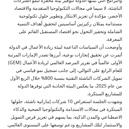
والبرامج التي تبنتها الدولة لتوفير بيئة محفزة لنمو الشركات
الناشئة، لا سيما في مجالات التكنولوجيا المتقدمة والاقتصاد
الأخضر، مؤكدة أن تعزيز الابتكار وتطوير حلول تكنولوجية
مستدامة يمثلان ركيزتين أساسيتين لتحقيق أهداف التنمية
الشاملة وتحفيز التحول نحو اقتصاد المستقبل القائم على
المعرفة.
وأوضحت أن السياسات الداعمة لبيئة ريادة الأعمال في الدولة
أثمرت عن تحقيق إنجازات نوعية، أبرزها تصدر الإمارات المرتبة
الأولى عالمياً في تقرير المرصد العالمي لريادة الأعمال (GEM)
للعام الرابع على التوالي، إلى جانب تسجيل نمو قياسي في
تمويل الشركات الناشئة التقنية بنسبة 800% خلال الربع الأول
من عام 2025، ما يعكس البيئة الجاذبة التي توفرها الدولة
للمشاريع المبتكرة.
وشهدت الجلسة استعراض 10 شركات إماراتية ناشئة، حلولها
المبتكرة في مجالات الاستدامة والتكنولوجيا الصحية والذكاء
الاصطناعي والمدن الذكية، بما يسهم في تعزيز فرص التمويل
والاستثمار لتلك المشاريع ودعم توسعها على المستوى العالمي.