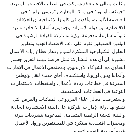
وكانت معالي علياء قد شاركت في الفعالية الافتتاحية لمعرض
"جيتكس أوروبا" في مركز المعارض "ميسي برلين" في
العاصمة الألمانية، وأكدت في كلمتها الافتتاحية أن العلاقات
الاقتصادية بين دولة الإمارات وجمهورية ألمانيا الاتحادية تشهد
نمواً متسارعاً، مدفوعة برؤية مشتركة للقيادة الرشيدة في
البلدين الصديقين تقوم على دعم الاقتصاد الجديد وتطوير
الحلول التكنولوجية المبتكرة لنمو وازدهار قطاع ريادة الأعمال،
مشيرة إلى أن هذه المشاركة تمثل فرصة مهمة لتعزيز جسور
التعاون مع الشركاء الأوروبيين، ومجتمعي الأعمال في الإمارات
وألمانيا ودول أوروبا، واستكشاف آفاق جديدة لنقل وتوطين
المعرفة في قطاعات ريادة الأعمال، واستقطاب الاستثمارات
النوعية في القطاعات المستقبلية.
واستعرضت معالي علياء المزروعي الممكنات والفرص التي
تتمتع بها دولة الإمارات، مُركزة على البيئة الاستثمارية الجاذبة
والبنية التحتية الرقمية المتقدمة، المدعومة بتشريعات مرنة
ومحفزات اقتصادية مبتكرة تتيح للمستثمرين ورواد الأعمال
فرصاً واسعة للنمو والتوسع.