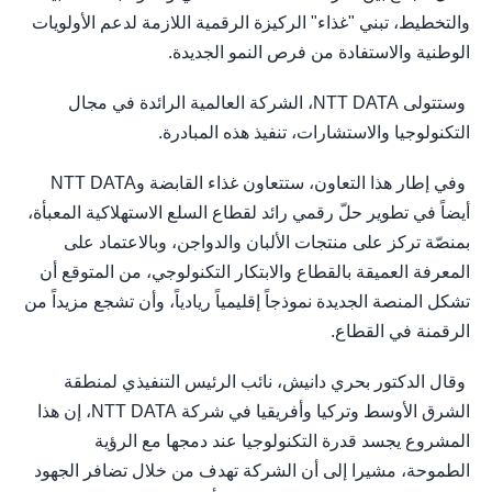
والتخطيط، تبني "غذاء" الركيزة الرقمية اللازمة لدعم الأولويات
الوطنية والاستفادة من فرص النمو الجديدة.
وستتولى NTT DATA، الشركة العالمية الرائدة في مجال
التكنولوجيا والاستشارات، تنفيذ هذه المبادرة.
وفي إطار هذا التعاون، ستتعاون غذاء القابضة وNTT DATA
أيضاً في تطوير حلّ رقمي رائد لقطاع السلع الاستهلاكية المعبأة،
بمنصّة تركز على منتجات الألبان والدواجن، وبالاعتماد على
المعرفة العميقة بالقطاع والابتكار التكنولوجي، من المتوقع أن
تشكل المنصة الجديدة نموذجاً إقليمياً ريادياً، وأن تشجع مزيداً من
الرقمنة في القطاع.
وقال الدكتور بحري دانيش، نائب الرئيس التنفيذي لمنطقة
الشرق الأوسط وتركيا وأفريقيا في شركة NTT DATA، إن هذا
المشروع يجسد قدرة التكنولوجيا عند دمجها مع الرؤية
الطموحة، مشيرا إلى أن الشركة تهدف من خلال تضافر الجهود