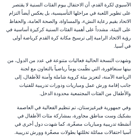
الآسيوي لكرة القدم، أن الاحتفال بيوم الفئات السنية لا يقتصر
على تطوير اللعبة في مراحلها التأسيسية، بل يعكس أيضاً التزام
الاتحاد بقيم رعاية النشء، والمساواة، والصحة العامة، والحفاظ
على البيئة، مشدداً على أهمية الفئات السنية كركيزة أساسية في
رؤية الاتحاد الرامية إلى ترسيخ مكانة كرة القدم كرياضة أولى
في آسيا.
وشهدت النسخة الحالية فعاليات متنوعة في عدد من الدول، من
بينها سنغافورة، التي نظّمت يوماً رياضياً بالتعاون مع لجنة
الرياضة الآمنة، لتعزيز بيئة كروية شاملة وآمنة للأطفال، إلى
جانب إقامة ورش عمل ومباريات ودورات تدريبية للفتيات
والأطفال من الفئات المجتمعية محدودة الدخل.
وفي جمهورية قيرغيزستان، تم تنظيم الفعالية في العاصمة
بشكيك وست مناطق مجاورة، بمشاركة مئات الأطفال في
أنشطة تدريبية ومباريات مصغّرة، كما شهدت دول أخرى في
آسيا احتفالات مماثلة تخللتها بطولات مصغّرة وورش تدريبية.