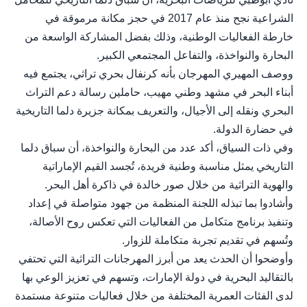
الشراعية نجح منذ عام 2017 في حجز مكانة مرموقة في
خارطة الفعاليات الوطنية، وذلك بفضل المشاركة الواسعة من
البحارة والنواخذة، والتفاعل المجتمعي الكبير.
ووصف المهيري المهرجان بأنه كرنفال بحري تراثي، يجتمع فيه
أبناء البحر في مشهد وطني مهيب، حاملين رسالة دعم التراث
البحري ونقله إلى الأجيال، والتعريف بمكانة جزيرة دلما التاريخية
في حضارة الدولة.
وفي ذات السياق، أكد عدد من البحارة والنواخذة، أن سباق دلما
التاريخي يمثل مناسبة وطنية فريدة، تُجسد القيم الإماراتية
والهوية التراثية من خلال صور خالدة في ذاكرة أهل البحر.
وأشادوا بما تبذله اللجنة المنظمة من جهود متواصلة في إعداد
وتنفيذ برنامج متكامل من الفعاليات التي تعكس روح الأصالة،
وتُسهم في تقديم تجربة متكاملة للزوار.
وأوضحوا أن الحدث يعد من أبرز المهرجانات التراثية التي تحتفي
بالتقاليد البحرية في دولة الإمارات، وتسهم في تعزيز الوعي بها
لدى الفئات العمرية المختلفة من خلال فعاليات متنوعة مستمدة