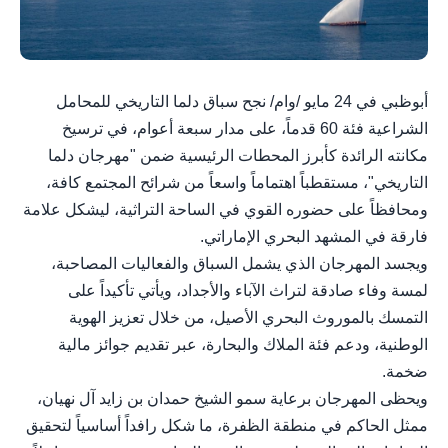
أبوظبي في 24 مايو /وام/ نجح سباق دلما التاريخي للمحامل
الشراعية فئة 60 قدماً، على مدار سبعة أعوام، في ترسيخ
مكانته الرائدة كأبرز المحطات الرئيسية ضمن "مهرجان دلما
التاريخي"، مستقطباً اهتماماً واسعاً من شرائح المجتمع كافة،
ومحافظاً على حضوره القوي في الساحة التراثية، ليشكل علامة
فارقة في المشهد البحري الإماراتي.
ويجسد المهرجان الذي يشمل السباق والفعاليات المصاحبة،
لمسة وفاء صادقة لتراث الآباء والأجداد، ويأتي تأكيداً على
التمسك بالموروث البحري الأصيل، من خلال تعزيز الهوية
الوطنية، ودعم فئة الملاك والبحارة، عبر تقديم جوائز مالية
ضخمة.
ويحظى المهرجان برعاية سمو الشيخ حمدان بن زايد آل نهيان،
ممثل الحاكم في منطقة الظفرة، ما شكل رافداً أساسياً لتحقيق