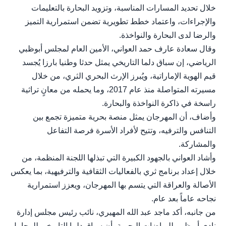
خلال تحديد المسارات المناسبة، وتزويد البحارة بالتعليمات
والإجراءات، واعتماد خطط تطويرية تضمن استمرارية التميز
والرضا لدى البحارة والنواخذة.
وقال سعادة عارف حمد العواني، الأمين العام لمجلس أبوظبي
الرياضي، إن سباق دلما التاريخي يمثل حدثا وطنيا بارزا يُجسد
قيم الهوية الإماراتية، ويُبرز الإرث البحري الثري، من خلال
مسيرته المتواصلة منذ عام 2017، وما يحمله من معانٍ تراثية
راسخة في ذاكرة النواخذة والبحارة.
وأضاف، أن المهرجان يمثل منصة بحرية متميزة تجمع بين
التنافس والترفيه، وتتيح لأفراد الأسرة فرصة التفاعل
والمشاركة.
وأشاد العواني بالجهود الكبيرة التي تبذلها اللجنة المنظمة، من
خلال إعداد برنامج ثري بالفعاليات الثقافية والترفيهية، بما يعكس
الأصالة والعراقة التي يتسم بها المهرجان، ويعزز استمرارية
نجاحه عاماً بعد عام.
من جانبه، أكد ماجد عبد الله المهيري، نائب رئيس مجلس إدارة
نادي أبوظبي للرياضات البحرية، أن سباق دلما التاريخي للمحامل