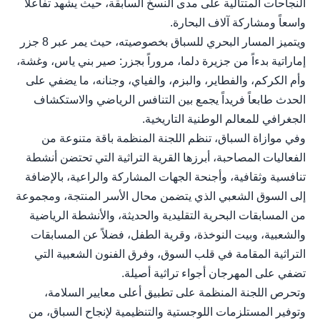
النجاحات المتتالية على مدى النسخ السابقة، حيث يشهد تفاعلاً
واسعاً ومشاركة آلاف البحارة.
ويتميز المسار البحري للسباق بخصوصيته، حيث يمر عبر 8 جزر
إماراتية بدءاً من جزيرة دلما، مروراً بجزر: صير بني ياس، وغشة،
وأم الكركم، والفطاير، والبزم، والفياي، وجنانه، ما يضفي على
الحدث طابعاً فريداً يجمع بين التنافس الرياضي والاستكشاف
الجغرافي للمعالم الوطنية التاريخية.
وفي موازاة السباق، تنظم اللجنة المنظمة باقة متنوعة من
الفعاليات المصاحبة، أبرزها القرية التراثية التي تحتضن أنشطة
تنافسية وثقافية، وأجنحة الجهات المشاركة والراعية، بالإضافة
إلى السوق الشعبي الذي يتضمن محال الأسر المنتجة، ومجموعة
من المسابقات البحرية التقليدية والحديثة، والأنشطة الرياضية
والشعبية، وبيت النوخذة، وقرية الطفل، فضلاً عن المسابقات
التراثية المقامة في قلب السوق، وفرق الفنون الشعبية التي
تضفي على المهرجان أجواء تراثية أصيلة.
وتحرص اللجنة المنظمة على تطبيق أعلى معايير السلامة،
وتوفير المستلزمات اللوجستية والتنظيمية لإنجاح السباق، من