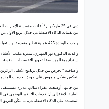
دبي في 25 مايو/ وام / أعلنت مؤسسة الإم
من تقنيات الذكاء الاصطناعي خلال الربع الأول من العام 
وأجرت الوحدة 425 عملية تنظير متقدمة، واستقبلت 378 مريضاً، إلى جانب استضافة طبيبين زائرين من نخبة الأخصائيين العالميين في أمراض الجهاز الهضمي.
وأكدت الدكتورة نور المهيري، مديرة مكتب الأطباء
إستراتيجية المؤسسة لتطوير التخصصات الدقيقة.
وأضافت " نحرص من خلال برنامج الأطباء الزائرين ع
ينعكس بشكل ملموس على جودة الخدمات المقدمة، و
من جانبها، أوضحت عفراء سالم، مديرة مستشفى الكو
الطبية، لافتة إلى أن خدمات التنظير الهضمي في ال
المعتمدة على الذكاء الاصطناعي، ما مكّن الفريق ال