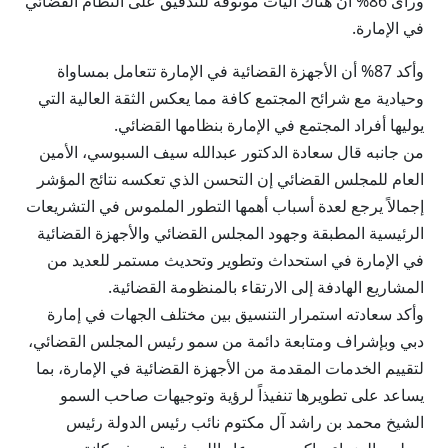
ورأى 86% أن هناك آليات موثوقة للتدقيق على النظام القضائي
في الإمارة.
وأكد 87% أن الأجهزة القضائية في الإمارة تتعامل بمساواة
وحيادية مع شرائح المجتمع كافة مما يعكس الثقة العالية التي
يوليها أفراد المجتمع في الإمارة بنظامها القضائي.
من جانبه قال سعادة الدكتور عبدالله سيف السبوسي، الأمين
العام للمجلس القضائي إن التحسن الذي تعكسه نتائج المؤشر
إجمالاً يرجع لعدة أسباب أهمها التطور الملموس في التشريعات
الرئيسية المطبقة وجهود المجلس القضائي والأجهزة القضائية
في الإمارة في استحداث وتطوير وتحديث مستمر للعديد من
المشاريع الهادفة إلى الارتقاء بالمنظومة القضائية.
وأكد سعادته استمرار التنسيق بين مختلف الجهات في إمارة
دبي وبإشراف ومتابعة دائمة من سمو رئيس المجلس القضائي،
لتقييم الخدمات المقدمة من الأجهزة القضائية في الإمارة، بما
يساعد على تطويرها تنفيذاً لرؤية وتوجيهات صاحب السمو
الشيخ محمد بن راشد آل مكتوم نائب رئيس الدولة رئيس