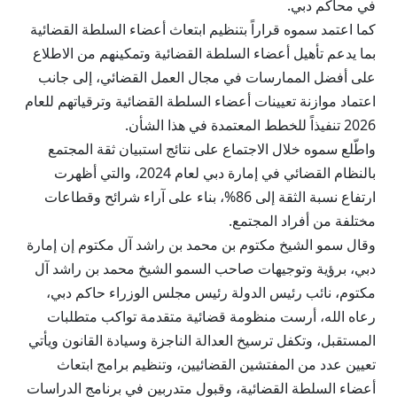
في محاكم دبي.
كما اعتمد سموه قراراً بتنظيم ابتعاث أعضاء السلطة القضائية
بما يدعم تأهيل أعضاء السلطة القضائية وتمكينهم من الاطلاع
على أفضل الممارسات في مجال العمل القضائي، إلى جانب
اعتماد موازنة تعيينات أعضاء السلطة القضائية وترقياتهم للعام
2026 تنفيذاً للخطط المعتمدة في هذا الشأن.
واطّلع سموه خلال الاجتماع على نتائج استبيان ثقة المجتمع
بالنظام القضائي في إمارة دبي لعام 2024، والتي أظهرت
ارتفاع نسبة الثقة إلى 86%، بناء على آراء شرائح وقطاعات
مختلفة من أفراد المجتمع.
وقال سمو الشيخ مكتوم بن محمد بن راشد آل مكتوم إن إمارة
دبي، برؤية وتوجيهات صاحب السمو الشيخ محمد بن راشد آل
مكتوم، نائب رئيس الدولة رئيس مجلس الوزراء حاكم دبي،
رعاه الله، أرست منظومة قضائية متقدمة تواكب متطلبات
المستقبل، وتكفل ترسيخ العدالة الناجزة وسيادة القانون ويأتي
تعيين عدد من المفتشين القضائيين، وتنظيم برامج ابتعاث
أعضاء السلطة القضائية، وقبول متدربين في برنامج الدراسات