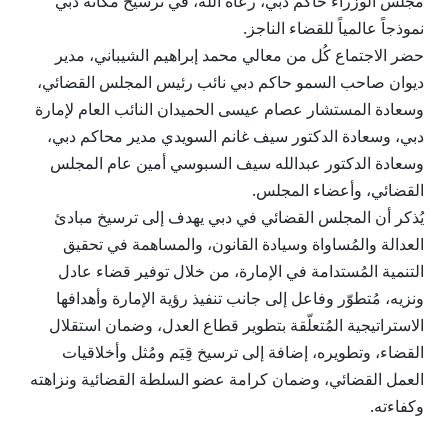
مجلس الوزراء حاكم دبي، رعاه الله، في ترسيخ مكانة دبي
نموذجاً عالمياً للقضاء الناجز.
حضر الاجتماع كُل من معالي محمد إبراهيم الشيباني، مدير
ديوان صاحب السمو حاكم دبي نائب رئيس المجلس القضائي،
وسعادة المستشار عصام عيسى الحميدان النائب العام لإمارة
دبي، وسعادة الدكتور سيف غانم السويدي مدير محاكم دبي،
وسعادة الدكتور عبدالله سيف السبوسي أمين عام المجلس
القضائي، وأعضاء المجلس.
يُذكر أن المجلس القضائي في دبي يهدف إلى ترسيخ مبادئ
العدالة والمُساواة وسيادة القانون، والمساهمة في تحقيق
التنمية المُستدامة في الإمارة، من خلال توفير قضاء عادل
ونزيه، مُتطوّر وفاعل إلى جانب تنفيذ رؤية الإمارة وأهدافها
الاستراتيجية المُتعلّقة بتطوير قطاع العدل، وضمان استقلال
القضاء، وتطويره، إضافة إلى ترسيخ قِيَم ومُثل وأخلاقيات
العمل القضائي، وضمان كرامة عضو السلطة القضائية ونزاهته
وكفاءته.