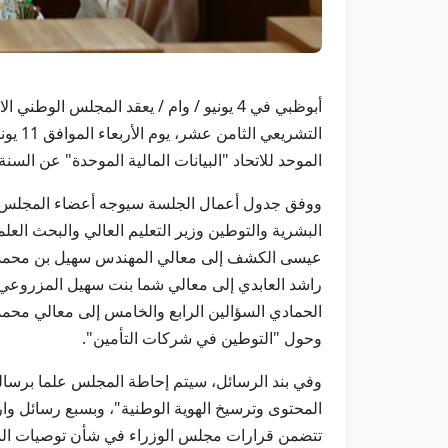
أبوظبي في 4 يونيو / وام / يعقد المجلس
الموحد للاتحاد "البيانات المالية الموحدة" عن السنة المالية المنتهية في 31/12/2024م، و
ووفق جدول أعمال الجلسة سيوجه أعضاء المجلس خمس
البشرية والتوطين وزير التعليم العالي والبحث العل
عيسى الكشف إلى معالي المهندس سهيل بن محمد ال
الحمادي السؤالين الرابع والخامس إلى معالي محمد 
وحول "التوطين في شركات التأمين".
وفي بند الرسائل، سيتم إحاطة المجلس علما برسا
المحتوى وترسيخ الهوية الوطنية"، وبسبع رسائل وا
تتضمن قرارات مجلس الوزراء في شأن توصيات الم