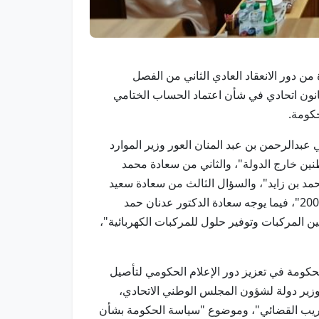
ة من دور الانعقاد العادي الثاني من الفصل
ي، يناقش خلالها مشروع قانون اتحادي في شأن اعتماد الحساب الختامي
دالرحمن بن عبد المنان العور وزير الموارد
اطنين خارج الدولة"، والثاني من سعادة محمد
د بن زايد"، والسؤال الثالث من سعادة سعيد
راشد العابدي إلى معالي شما بنت سهيل المزروعي وزيرة تمكين المجتمع حول "دعم المتقاعدين الذين تقاعدوا قبل عام 2008"، فيما يوجه سعادة الدكتور عدنان حمد
ن المركبات وتوفير حلول للمركبات الكهربائية"،
ومة في تعزيز دور الإعلام الحكومي لتأصيل
وزير دولة لشؤون المجلس الوطني الاتحادي،
ريب القضائي"، وموضوع "سياسة الحكومة بشأن