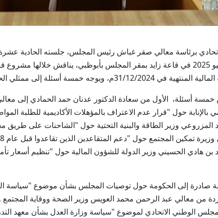
 الوطني الاتحادي برئاسة معالي صقر غباش رئيس المجلس، جلسته الحادية عشر
التشريعي الثامن عشر، يوم الأربعاء الموافق 11 يونيو 2025 في قاعة زايد بمقر المجلس بأبوظب
يوجه خمسة أسئلة إلى ممثلي الحكومة.
ة أسئلة، الأول من سعادة الدكتور عدنان حمد الحمادي إلى معالي عب
مي بالإنابة حول "قرار عدم الاعتراف بالمؤهلات الأكاديمية للطلبة المو
مزروعي وزير الطاقة والبنية التحتية حول "الشاحنات على طريق محم
بن هادي الحسيني وزير الدولة للشؤون المالية حول "تنظيم أسعار تأمي
لة صادرة إلى الحكومة حول توصيات المجلس بشأن موضوع "سياسة الحك
ردة من معالي عبد الرحمن محمد العويس وزير الصحة ووقاية المجتمع 
جلس الوطني الاتحادي لموضوع "سياسة وزارة العدل بشأن معهد التد