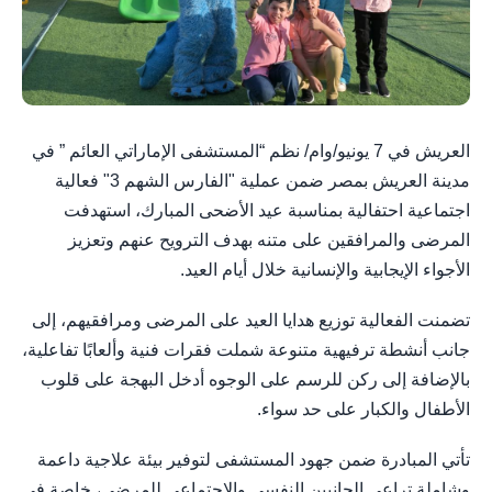
العريش في 7 يونيو/وام/ نظم “المستشفى الإماراتي العائم ” في
مدينة العريش بمصر ضمن عملية "الفارس الشهم 3" فعالية
اجتماعية احتفالية بمناسبة عيد الأضحى المبارك، استهدفت
المرضى والمرافقين على متنه بهدف الترويح عنهم وتعزيز
الأجواء الإيجابية والإنسانية خلال أيام العيد.
تضمنت الفعالية توزيع هدايا العيد على المرضى ومرافقيهم، إلى
جانب أنشطة ترفيهية متنوعة شملت فقرات فنية وألعابًا تفاعلية،
بالإضافة إلى ركن للرسم على الوجوه أدخل البهجة على قلوب
الأطفال والكبار على حد سواء.
تأتي المبادرة ضمن جهود المستشفى لتوفير بيئة علاجية داعمة
وشاملة تراعي الجانبين النفسي والاجتماعي للمرضى، خاصة في