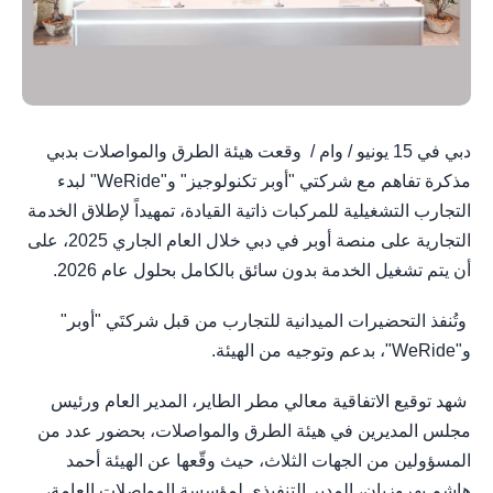
دبي في 15 يونيو / وام / وقعت هيئة الطرق والمواصلات بدبي
مذكرة تفاهم مع شركتي "أوبر تكنولوجيز" و"WeRide" لبدء
التجارب التشغيلية للمركبات ذاتية القيادة، تمهيداً لإطلاق الخدمة
التجارية على منصة أوبر في دبي خلال العام الجاري 2025، على
أن يتم تشغيل الخدمة بدون سائق بالكامل بحلول عام 2026.
وتُنفذ التحضيرات الميدانية للتجارب من قبل شركتَي "أوبر"
و"WeRide"، بدعم وتوجيه من الهيئة.
شهد توقيع الاتفاقية معالي مطر الطاير، المدير العام ورئيس
مجلس المديرين في هيئة الطرق والمواصلات، بحضور عدد من
المسؤولين من الجهات الثلاث، حيث وقّعها عن الهيئة أحمد
هاشم بهروزيان، المدير التنفيذي لمؤسسة المواصلات العامة،