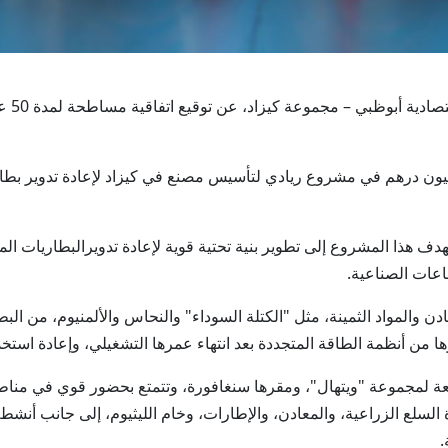
أبوظبي
ثمر "ويتهال الخليج للصناعات" ما قيمته 40 مليون درهم في مشروع ريادي لتأسيس مصنع في كيزاد ل
ف هذا المشروع إلى تطوير بنية تحتية قوية لإعادة تدويرالبطاريات ال
اعات الصناعية.
ن والمواد الثمينة، مثل "الكتلة السوداء" والنحاس والألمنيوم، من ا
ا من أنظمة الطاقة المتجددة بعد انتهاء عمرها التشغيلي، وإعادة استخ
بعة لمجموعة "ويتهال"، ومقرها سنغافورة، وتتمتع بحضور قوي في منا
ة السلع الزراعية، والمعادن، والإطارات، وخام الليثيوم، إلى جانب أنش
.