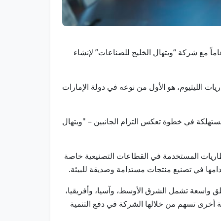
 في 25 يونيو/وام/ أعلنت مناطق خليفة الاقتصادية أبوظبي – مجموعة كيزاد، عن توقيع اتفاقية مساطحة لمدة 50 عاماً مع شركة “ويتهال الخليج للصناعات” لإنشاء
إعادة تدوير بطاريات الليثيوم، هو الأول من نوعه في دولة الإمارات
مستهلكة في خطوة تعكس التزام الجانبين – "ويتهال
لبطاريات المستخدمة في القطاعات التصنيعية خاصة
دامها في تصنيع منتجات مستدامة وصديقة للبيئة.
طق واسعة تشمل الشرق الأوسط، وآسيا، وأفريقيا،
طة أخرى تسهم من خلالها الشركة في دفع التنمية