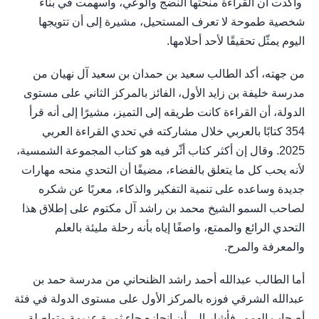
وأكدت أن القراءة منحتها النضج والوعي، وأسهمت في بناء
شخصية طموحة لا تعرف المستحيل، مشيرة إلى أن تتويجها
اليوم يمثّل تحقيقًا لأحد أحلامها.
من جهته، أكد الطالب سعيد بن حمدان بن سعيد آل نهيان من
مدرسة خليفة بن زايد الأول، الفائز بالمركز الثاني على مستوى
الدولة، أن القراءة كانت طريقه إلى التميز، مشيرًا إلى أنه قرأ
354 كتابًا بالعربي خلال مشاركته في تحدي القراءة العربي
2025. وقال إن أكثر كتاب أثّر فيه هو كتاب المجموعة الشمسية،
لأنه يحب كل ما يتعلق بالفضاء، مضيفًا أن التحدي منحه مهارات
جديدة وساعده على تنمية التفكير والذكاء، معربًا عن شكره
لصاحب السمو الشيخ محمد بن راشد آل مكتوم على إطلاق هذا
التحدي الرائع والممتع، واصفًا إياه بأنه رحلة مليئة بالعلم
والمعرفة والمرح.
أما الطالب عبدالله أحمد راشد الظنحاني من مدرسة حمد بن
عبدالله الشرقي فوزه بالمركز الأول على مستوى الدولة في فئة
أصحاب الهمم، فأشار إلى أن إنجازه جاء ثمرة عزيمة متواصلة