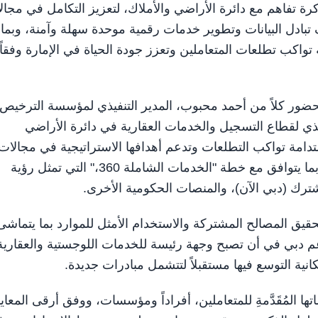
ت مذكرة تفاهم مع دائرة الأراضي والأملاك، لتعزيز التكامل في مجا
تبادل البيانات وتطوير خدمات رقمية موحدة سهلة وآمنة، وبما
كب تطلعات المتعاملين وتعزز جودة الحياة في الإمارة وفقاً
بحضور كلاً من أحمد محبوب، المدير التنفيذي لمؤسسة الترخيص
ذي لقطاع التسجيل والخدمات العقارية في دائرة الأراضي
تدامة تواكب التطلعات وتدعم أهدافها الاستراتيجية في مجالات
البنية التحتية الذكية والرقمية وتحسين تجربة المتعاملين، وبما يتوافق مع خطة "الخدمات الشاملة 360،" التي تمثل رؤية
رك (دبي الآن)، والمنصات الحكومية الأخرى.
يق المصالح المشتركة والاستخدام الأمثل للموارد بما يتماشى
دعم دبي في أن تصبح وجهة رئيسة للخدمات اللوجستية والعقارية
نية التوسع فيها مستقبلاً لتتشمل مبادرات جديدة.
المُقَدَّمةِ للمتعاملين، أفراداً ومؤسسات، ووفق أرقى المعايي