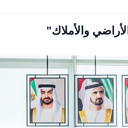
أراضي والأملاك"